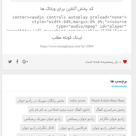
کد پخش آنلاین برای وبلاگ ها
لینک کوتاه مطلب
https://www.musighima.com/?p=2004
0 بار پسنديده شده است
برچسب ها
Majid-Eslahi-Bam-Bam
radio javan
پخش رايگان موزيک در راديو جوان
پخش سراسري آهنگ
دانلود آهنگ جدید مجید اصلاحی به نام بام بام
راديو جوان تلگرام
راديو جوان ريميکس
راديو جوان موزيک ريميکس
سايت اصلي راديو جوان
فرکانس راديو جوان
کانال تلگرام راديو جوان