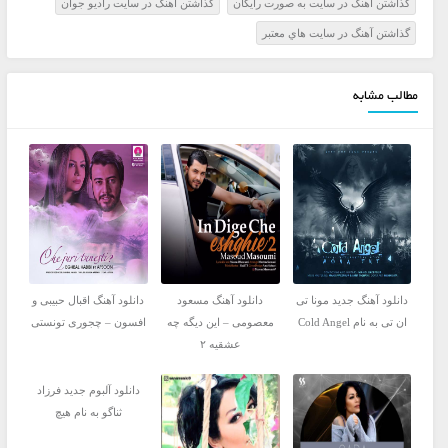
گذاشتن آهنگ در سايت به صورت رايگان
گذاشتن آهنگ در سايت راديو جوان
گذاشتن آهنگ در سايت هاي معتبر
مطالب مشابه
دانلود آهنگ جدید مونا تی
دانلود آهنگ مسعود
دانلود آهنگ اقبال حبیبی و
ان تی به نام Cold Angel
معصومی – این دیگه چه
افسون – چجوری تونستی
عشقیه ۲
دانلود آلبوم جدید فرزاد
ثناگو به نام هیچ