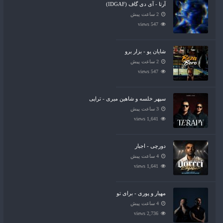
آرتا - آی دی گاف (IDGAF)
2 ساعت پیش
547 views
شایان یو - بزار برو
2 ساعت پیش
547 views
سپهر خلسه و شاهین میری - تراپی
3 ساعت پیش
1,641 views
دورچی - اجبار
4 ساعت پیش
1,641 views
مهیار و پوری - برای تو
4 ساعت پیش
2,736 views