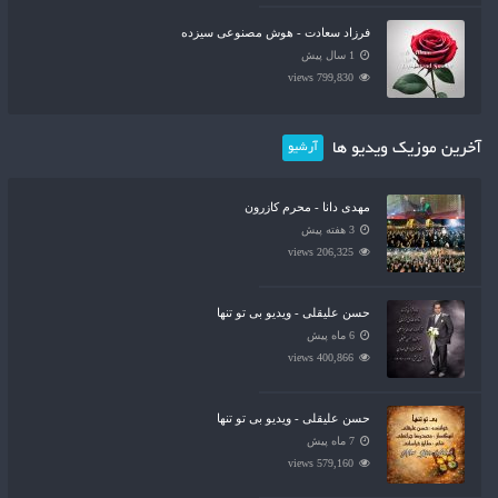
فرزاد سعادت - هوش مصنوعی سیزده
1 سال پیش
799,830 views
آخرین موزیک ویدیو ها
آرشیو
مهدی دانا - محرم کازرون
3 هفته پیش
206,325 views
حسن علیقلی - ویدیو بی تو تنها
6 ماه پیش
400,866 views
حسن علیقلی - ویدیو بی تو تنها
7 ماه پیش
579,160 views