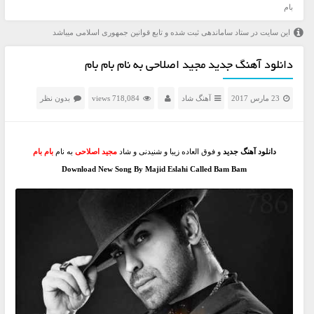
بام
این سایت در ستاد ساماندهی ثبت شده و تابع قوانین جمهوری اسلامی میباشد
دانلود آهنگ جدید مجید اصلاحی به نام بام بام
23 مارس 2017
آهنگ شاد
718,084 views
بدون نظر
دانلود آهنگ جدید
و فوق العاده زیبا و شنیدنی و شاد
مجید اصلاحی
به نام
بام بام
Download New Song By Majid Eslahi Called Bam Bam