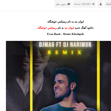
آهنگ
168,485 views
بدون نظر
ایوان بند به نام ریمیکس خوشگله
دانلود آهنگ جدید
ایوان بند
به نام
ریمیکس خوشگله
Evan Band – Remix Khoshgele