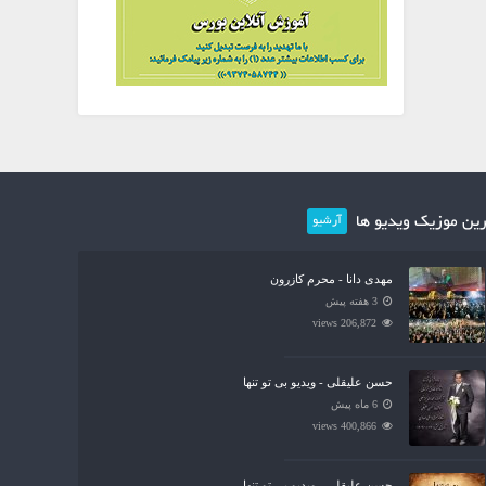
ین موزیک ویدیو ها
آرشیو
مهدی دانا - محرم کازرون
3 هفته پیش
206,872 views
حسن علیقلی - ویدیو بی تو تنها
6 ماه پیش
400,866 views
حسن علیقلی - ویدیو بی تو تنها