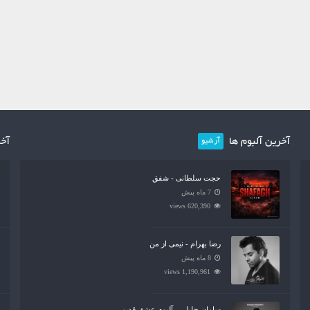
آخرین آلبوم ها
آخر
آرشیو
حجت سلطانی - شفق
7 ماه پیش
620,390 views
رضا بهرام - نیمی از من
8 ماه پیش
1,190,961 views
سامان جلیلی - آلبوم عشق قدیمی