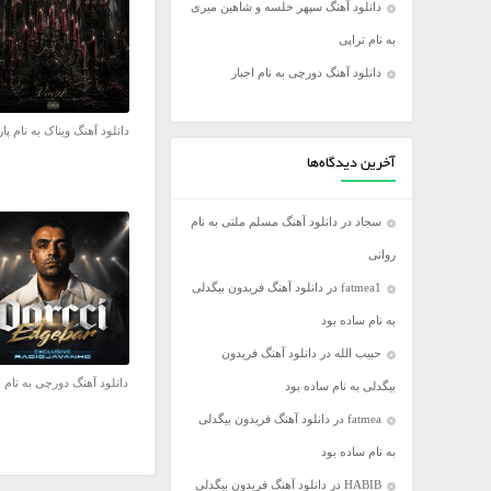
دانلود آهنگ سپهر خلسه و شاهین میری
فریدون آسرایی
به نام تراپی
کامران مولایی
دانلود آهنگ دورچی به نام اجبار
مازیار فلاحی
مجید اخشابی
دانلود آهنگ ویناک به نام پار
مجید خراطها
آخرین دیدگاه‌ها
محسن ابراهیم زاده
سجاد
در
دانلود آهنگ مسلم ملتی به نام
محسن چاووشی
روانی
محسن یگانه
fatmea1
در
دانلود آهنگ فریدون بیگدلی
محمد رضا گلزار
به نام ساده بود
محمد علیزاده
حبیب الله
در
دانلود آهنگ فریدون
مرتضی اشرفی
دانلود آهنگ دورچی به نام ا
بیگدلی به نام ساده بود
مرتضی سرمدی
fatmea
در
دانلود آهنگ فریدون بیگدلی
مهدی جهانی
به نام ساده بود
مهدی یغمایی
HABIB
در
دانلود آهنگ فریدون بیگدلی
میثم ابراهیمی