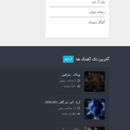
وان آر جی
رسانه جوان
گوگل موزیک
آخرین تک آهنگ ها
آرشیو
ویناک - پارافین
1 ساعت پیش
547 views
آرتا - آی دی گاف (IDGAF)
12 ساعت پیش
3,282 views
شایان یو - بزار برو