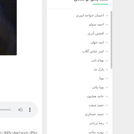
احسان خواجه امیری
احمد سولو
افشین آدری
امید جهان
امیر عباس گلاب
بهنام بانی
پازل بند
پویا
پویا بیاتی
حامد همایون
حمید صفت
حمید عسکری
رضا یزدانی
روزبه بمانی