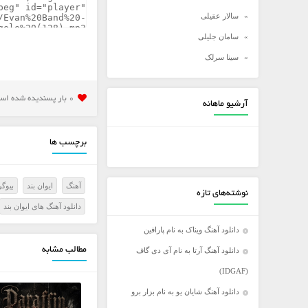
سالار عقیلی
سامان جلیلی
سینا سرلک
شادمهر عقیلی
شهاب مظفری
0 بار پسنديده شده است
آرشیو ماهانه
علی زند وکیلی
علی عبدالمالکی
برچسب ها
علی لهراسبی
علی یاسینی
آهنگ
ایوان بند
بیوگر
نوشته‌های تازه
علیرضا روزگار
دانلود آهنگ های ایوان بند
علیرضا طلیسچی
دانلود آهنگ ویناک به نام پارافین
عماد
مطالب مشابه
دانلود آهنگ آرتا به نام آی دی گاف
عماد طالب زاده
(IDGAF)
فرزاد فرخ
دانلود آهنگ شایان یو به نام بزار برو
فرزاد فرزین