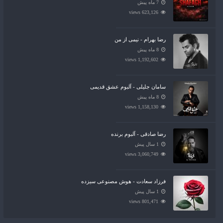
7 ماه پیش
623,126 views
رضا بهرام - نیمی از من
8 ماه پیش
1,192,602 views
سامان جلیلی - آلبوم عشق قدیمی
8 ماه پیش
1,158,130 views
رضا صادقی - آلبوم برنده
1 سال پیش
3,060,749 views
فرزاد سعادت - هوش مصنوعی سیزده
1 سال پیش
801,471 views