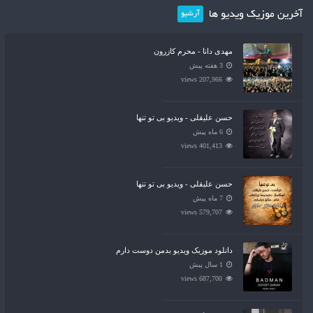
آخرین موزیک ویدیو ها
آرشیو
مهدی دانا - محرم کازرون
3 هفته پیش
207,966 views
حسن علیقلی - ویدیو بی تو تنها
6 ماه پیش
401,413 views
حسن علیقلی - ویدیو بی تو تنها
7 ماه پیش
579,707 views
دانلود موزیک ویدیو بدمن دوست دارم
1 سال پیش
687,700 views