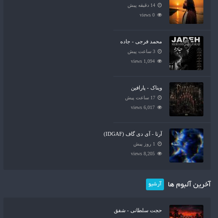
14 دقیقه پیش
0 views
محمد فرجی - جاده
3 ساعت پیش
1,094 views
ویناک - پارافین
17 ساعت پیش
6,017 views
آرتا - آی دی گاف (IDGAF)
1 روز پیش
8,205 views
آخرین آلبوم ها
آرشیو
حجت سلطانی - شفق