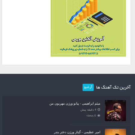
آخرین تک آهنگ ها
آرشیو
میثم ابراهیمی - پیانو ورژن مهربون من
4 دقیقه پیش
0 views
امیر عظیمی - گیتار ورژن دختر بندر