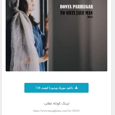
دانلود موزیک ویدیو با کیفیت 720
لینک کوتاه مطلب
https://www.musighima.com/?p=19101