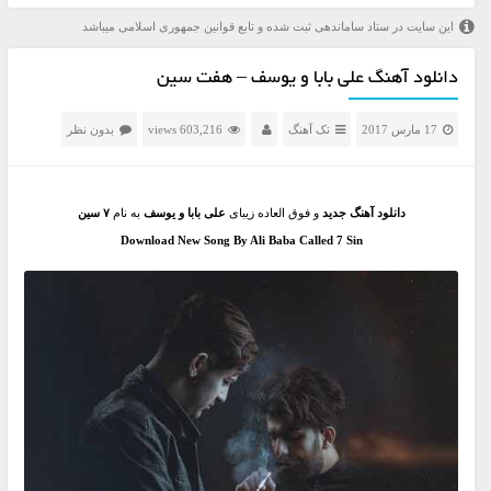
این سایت در ستاد ساماندهی ثبت شده و تابع قوانین جمهوری اسلامی میباشد
دانلود آهنگ علی بابا و یوسف – هفت سین
17 مارس 2017
تک آهنگ
603,216 views
بدون نظر
دانلود آهنگ جدید
و فوق العاده زیبای
علی بابا و یوسف
به نام
۷ سین
Download New Song By Ali Baba Called 7 Sin