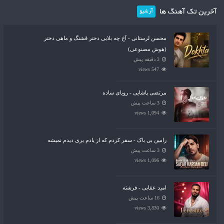
آخرین تک آهنگ ها
آرشیو
محسن لرستانی - آخ چه بلایی دختر قشنگ و ماهی دختر
(هوش مصنوعی)
2 دقیقه پیش
547 views
مرتضی پاشایی - رویای ساده
3 ساعت پیش
1,094 views
رامین بی باک - سفر کردم که از یادم بری دیدم نمیشه
3 ساعت پیش
1,096 views
امید عقابی - فرشته
16 ساعت پیش
3,830 views