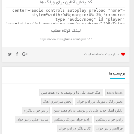
کد پخش آنلاین برای وبلاگ ها
لینک کوتاه مطلب
https://www.musighima.com/?p=1837
0 بار پسنديده شده است
برچسب ها
radio javan
آهنگ جدید علی بابا و یوسف به نام هفت سین
پخش رايگان موزيک در راديو جوان
پخش سراسري آهنگ
دانلود آهنگ جدید علی بابا و یوسف به نام هفت سین
راديو جوان تلگرام
راديو جوان ريميکس
راديو جوان موزيک ريميکس
سايت اصلي راديو جوان
فرکانس راديو جوان
کانال تلگرام راديو جوان