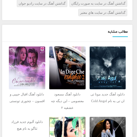
گذاشتن آهنگ در سايت به صورت رايگان
گذاشتن آهنگ در سايت راديو جوان
گذاشتن آهنگ در سايت هاي معتبر
مطالب مشابه
دانلود آهنگ جدید مونا تی
دانلود آهنگ مسعود
دانلود آهنگ اقبال حبیبی و
ان تی به نام Cold Angel
معصومی – این دیگه چه
افسون – چجوری تونستی
عشقیه ۲
دانلود آلبوم جدید فرزاد
ثناگو به نام هیچ