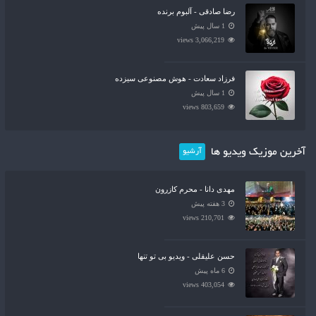
رضا صادقی - آلبوم برنده
1 سال پیش
3,066,219 views
فرزاد سعادت - هوش مصنوعی سیزده
1 سال پیش
803,659 views
آخرین موزیک ویدیو ها
آرشیو
مهدی دانا - محرم کازرون
3 هفته پیش
210,701 views
حسن علیقلی - ویدیو بی تو تنها
6 ماه پیش
403,054 views