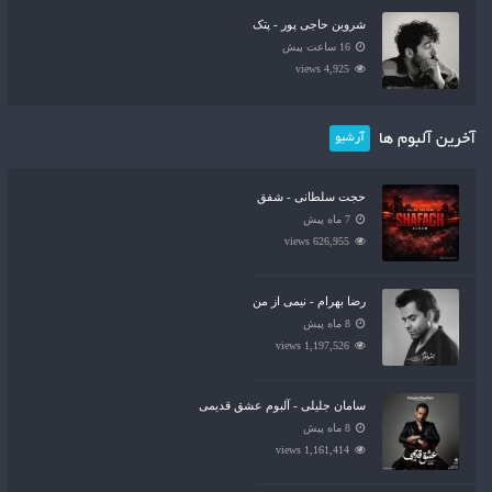
شروین حاجی پور - پتک
16 ساعت پیش
4,925 views
آخرین آلبوم ها
آرشیو
حجت سلطانی - شفق
7 ماه پیش
626,955 views
رضا بهرام - نیمی از من
8 ماه پیش
1,197,526 views
سامان جلیلی - آلبوم عشق قدیمی
8 ماه پیش
1,161,414 views