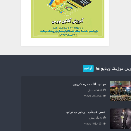
ین موزیک ویدیو ها
آرشیو
مهدی دانا - محرم کازرون
3 هفته پیش
207,966 views
حسن علیقلی - ویدیو بی تو تنها
6 ماه پیش
401,413 views