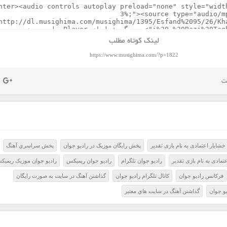
لینک کوتاه مطلب
https://www.musighima.com/?p=1822
خشایار اعتمادی به نام بازی تقدیر
پخش رايگان موزيک در راديو جوان
پخش سراسري آهنگ
تمادی به نام بازی تقدیر
راديو جوان تلگرام
راديو جوان ريميکس
راديو جوان موزيک ريميک
فرکانس راديو جوان
کانال تلگرام راديو جوان
گذاشتن آهنگ در سايت به صورت رايگان
و جوان
گذاشتن آهنگ در سايت هاي معتبر