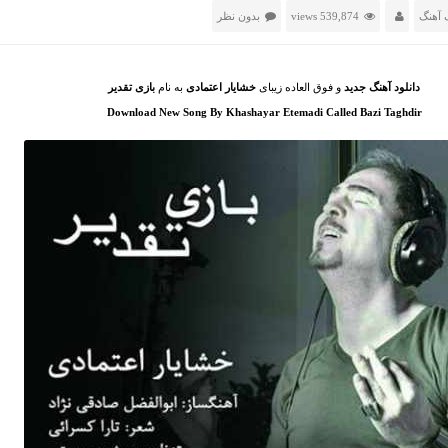
 آهنگ
539,874 views
بدون نظر
دانلود آهنگ جدید
و فوق العاده زیبای
خشایار اعتمادی
به نام
بازی تقدیر
Download New Song By Khashayar Etemadi Called Bazi Taghdir