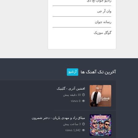
رادیو جوان
اچ دی
وان آر جی
رسانه جوان
گوگل موزیک
آخرین تک آهنگ ها
آرشیو
افشین آذری - گلینیک
10 دقیقه پیش
0 views
میثاق راد و مهدی یاریان - دختر شمرون
3 ساعت پیش
1,642 views