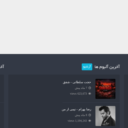
آخرین آلبوم ها
آخر
آرشیو
حجت سلطانی - شفق
7 ماه پیش
623,673 views
رضا بهرام - نیمی از من
8 ماه پیش
1,194,243 views