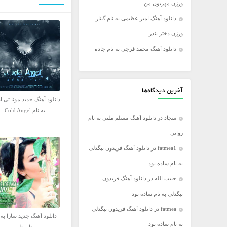
ورژن مهربون من
فریدون آسرایی
دانلود آهنگ امیر عظیمی به نام گیتار
کامران مولایی
ورژن دختر بندر
مازیار فلاحی
دانلود آهنگ محمد فرجی به نام جاده
مجید اخشابی
مجید خراطها
محسن ابراهیم زاده
آخرین دیدگاه‌ها
دانلود آهنگ جدید مونا تی ا
محسن چاووشی
به نام Cold Angel
سجاد
در
دانلود آهنگ مسلم ملتی به نام
محسن یگانه
روانی
محمد رضا گلزار
fatmea1
در
دانلود آهنگ فریدون بیگدلی
محمد علیزاده
به نام ساده بود
مرتضی اشرفی
حبیب الله
در
دانلود آهنگ فریدون
مرتضی سرمدی
بیگدلی به نام ساده بود
مهدی جهانی
fatmea
در
دانلود آهنگ فریدون بیگدلی
مهدی یغمایی
دانلود آهنگ جدید سارا به 
به نام ساده بود
میثم ابراهیمی