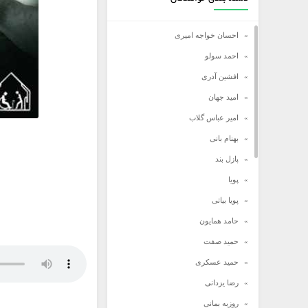
احسان خواجه امیری
احمد سولو
افشین آدری
امید جهان
امیر عباس گلاب
بهنام بانی
پازل بند
پویا
پویا بیاتی
حامد همایون
حمید صفت
حمید عسکری
رضا یزدانی
روزبه بمانی