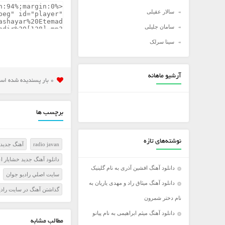
سالار عقیلی
سامان جلیلی
سینا سرلک
شادمهر عقیلی
شهاب مظفری
آرشیو ماهانه
0 بار پسنديده شده است
علی زند وکیلی
علی عبدالمالکی
برچسب ها
علی لهراسبی
علی یاسینی
نوشته‌های تازه
radio javan
آهنگ جدید 
علیرضا روزگار
دانلود آهنگ جدید خشایار اع
علیرضا طلیسچی
دانلود آهنگ افشین آذری به نام گلینیک
سايت اصلي راديو جوان
عماد
دانلود آهنگ میثاق راد و مهدی یاریان به
گذاشتن آهنگ در سايت رادي
عماد طالب زاده
نام دختر شمرون
فرزاد فرخ
دانلود آهنگ میثم ابراهیمی به نام پیانو
مطالب مشابه
فرزاد فرزین