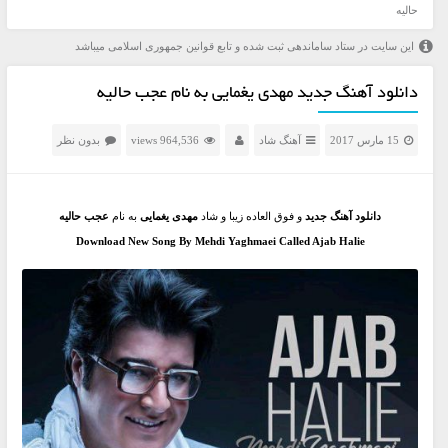
حالیه
این سایت در ستاد ساماندهی ثبت شده و تابع قوانین جمهوری اسلامی میباشد
دانلود آهنگ جدید مهدی یغمایی به نام عجب حالیه
15 مارس 2017
آهنگ شاد
964,536 views
بدون نظر
دانلود آهنگ جدید
و فوق العاده زیبا و شاد
مهدی یغمایی
به نام
عجب حالیه
Download New Song By Mehdi Yaghmaei Called Ajab Halie