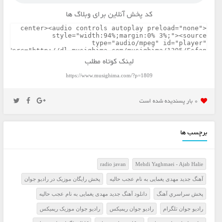
کد پخش آنلاین برای وبلاگ ها
لینک کوتاه مطلب
https://www.musighima.com/?p=1809
0 بار پسنديده شده است
برچسب ها
radio javan
Mehdi Yaghmaei - Ajab Halie
آهنگ جدید مهدی یغمایی به نام عجب حالیه
پخش رايگان موزيک در راديو جوان
پخش سراسري آهنگ
دانلود آهنگ جدید مهدی یغمایی به نام عجب حالیه
راديو جوان تلگرام
راديو جوان ريميکس
راديو جوان موزيک ريميکس