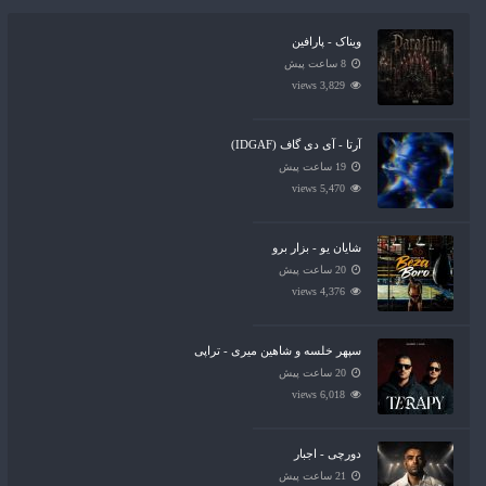
ویناک - پارافین
8 ساعت پیش
3,829 views
آرتا - آی دی گاف (IDGAF)
19 ساعت پیش
5,470 views
شایان یو - بزار برو
20 ساعت پیش
4,376 views
سپهر خلسه و شاهین میری - تراپی
20 ساعت پیش
6,018 views
دورچی - اجبار
21 ساعت پیش