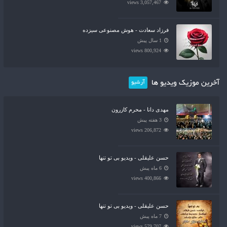
3,057,467 views
فرزاد سعادت - هوش مصنوعی سیزده
1 سال پیش
800,924 views
آخرین موزیک ویدیو ها
آرشیو
مهدی دانا - محرم کازرون
3 هفته پیش
206,872 views
حسن علیقلی - ویدیو بی تو تنها
6 ماه پیش
400,866 views
حسن علیقلی - ویدیو بی تو تنها
7 ماه پیش
579,707 views