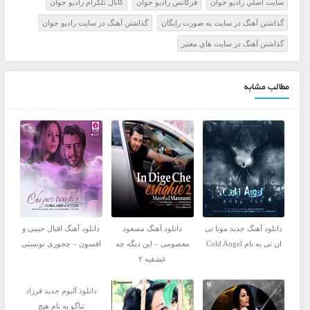
سايت اصلي راديو جوان
فرکانس راديو جوان
کانال تلگرام راديو جوان
گذاشتن آهنگ در سايت به صورت رايگان
گذاشتن آهنگ در سايت راديو جوان
گذاشتن آهنگ در سايت هاي معتبر
مطالب مشابه
دانلود آهنگ جدید مونا تی
دانلود آهنگ مسعود
دانلود آهنگ اقبال حبیبی و
ان تی به نام Cold Angel
معصومی – این دیگه چه
افسون – چجوری تونستی
عشقیه ۲
دانلود آلبوم جدید فرزاد
ثناگو به نام هیچ