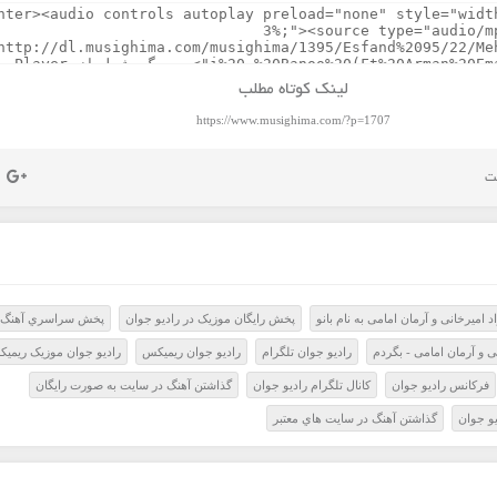
لینک کوتاه مطلب
https://www.musighima.com/?p=1707
 امیرخانی و آرمان امامی به نام بانو
پخش رايگان موزيک در راديو جوان
پخش سراسري آهنگ
ی و آرمان امامی - بگردم
راديو جوان تلگرام
راديو جوان ريميکس
راديو جوان موزيک ريمي
فرکانس راديو جوان
کانال تلگرام راديو جوان
گذاشتن آهنگ در سايت به صورت رايگان
و جوان
گذاشتن آهنگ در سايت هاي معتبر