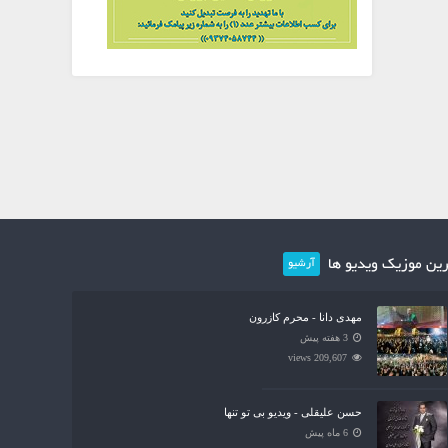
ین موزیک ویدیو ها
آرشیو
مهدی دانا - محرم کازرون
3 هفته پیش
209,607 views
حسن علیقلی - ویدیو بی تو تنها
6 ماه پیش