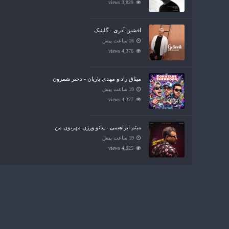
3,829 views
افشین آذری - گلینیک
16 ساعت پیش
4,376 views
میثاق راد و مهدی یاریان - دختر شمرون
19 ساعت پیش
4,377 views
میثم ابراهیمی - پیانو ورژن مهربون من
19 ساعت پیش
4,925 views