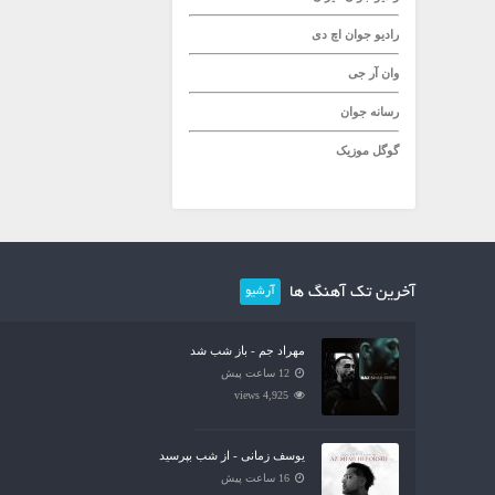
رادیو جوان
اچ دی
وان آر جی
رسانه جوان
گوگل موزیک
آخرین تک آهنگ ها
آرشیو
مهراد جم - باز شب شد
12 ساعت پیش
4,925 views
یوسف زمانی - از شب بپرسید
16 ساعت پیش