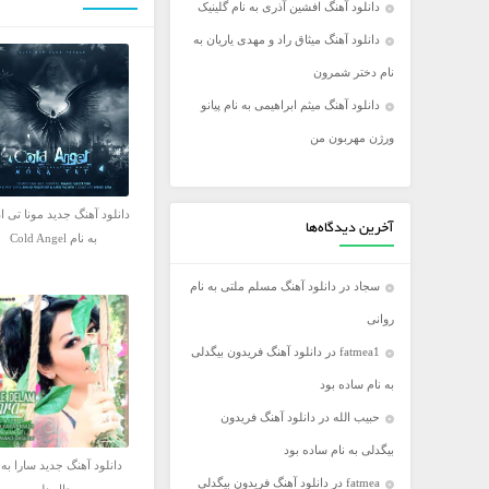
دانلود آهنگ افشین آذری به نام گلینیک
فریدون آسرایی
دانلود آهنگ میثاق راد و مهدی یاریان به
کامران مولایی
نام دختر شمرون
مازیار فلاحی
دانلود آهنگ میثم ابراهیمی به نام پیانو
مجید اخشابی
ورژن مهربون من
مجید خراطها
محسن ابراهیم زاده
دانلود آهنگ جدید مونا تی ا
محسن چاووشی
آخرین دیدگاه‌ها
به نام Cold Angel
محسن یگانه
سجاد
در
دانلود آهنگ مسلم ملتی به نام
محمد رضا گلزار
روانی
محمد علیزاده
fatmea1
در
دانلود آهنگ فریدون بیگدلی
مرتضی اشرفی
به نام ساده بود
مرتضی سرمدی
حبیب الله
در
دانلود آهنگ فریدون
مهدی جهانی
بیگدلی به نام ساده بود
مهدی یغمایی
دانلود آهنگ جدید سارا به 
fatmea
در
دانلود آهنگ فریدون بیگدلی
میثم ابراهیمی