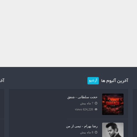
آخرین آلبوم ها
آخر
آرشیو
حجت سلطانی - شفق
7 ماه پیش
624,220 views
رضا بهرام - نیمی از من
8 ماه پیش