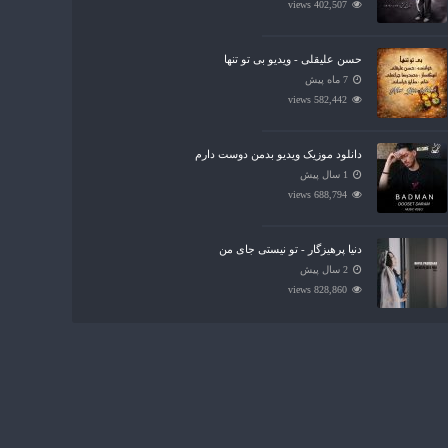
402,507 views
حسن علیقلی - ویدیو بی تو تنها
7 ماه پیش
582,442 views
دانلود موزیک ویدیو بدمن دوست دارم
1 سال پیش
688,794 views
دنیا پرهیزگار - تو نیستی جای من
2 سال پیش
828,860 views