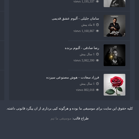
1,195,337 views
سامان جلیلی - آلبوم عشق قدیمی
8 ماه پیش
1,160,867 views
رضا صادقی - آلبوم برنده
1 سال پیش
3,062,390 views
فرزاد سعادت - هوش مصنوعی سیزده
1 سال پیش
802,018 views
کلیه حقوق این سایت برای موسیقی ما بوده و هرگونه کپی برداری از ان پیگرد قانونی داشته.
طراح قالب:
موسیقی ما تیم