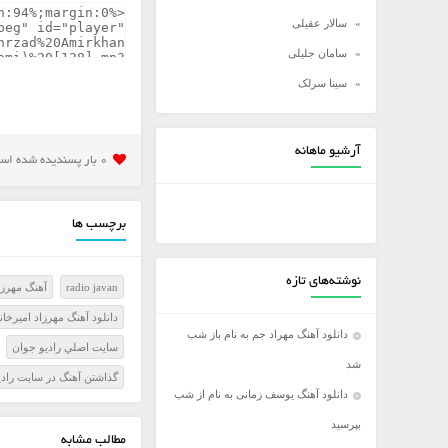
سالار عقیلی
سامان جلیلی
سینا سرلک
شادمهر عقیلی
شهاب مظفری
آرشیو ماهانه
0 بار پسنديده شده است
علی زند وکیلی
علی عبدالمالکی
برچسب ها
علی لهراسبی
علی یاسینی
نوشته‌های تازه
radio javan
آهنگ مهرزاد
علیرضا روزگار
دانلود آهنگ مهرزاد امیرخان
علیرضا طلیسچی
دانلود آهنگ مهراد جم به نام باز شب
سايت اصلي راديو جوان
عماد
شد
گذاشتن آهنگ در سايت رادي
عماد طالب زاده
دانلود آهنگ یوسف زمانی به نام از شب
فرزاد فرخ
بپرسید
مطالب مشابه
فرزاد فرزین