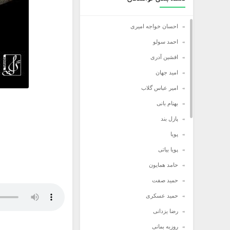
احسان خواجه امیری
احمد سولو
افشین آدری
امید جهان
امیر عباس گلاب
بهنام بانی
پازل بند
پویا
پویا بیاتی
حامد همایون
حمید صفت
حمید عسکری
رضا یزدانی
روزبه بمانی