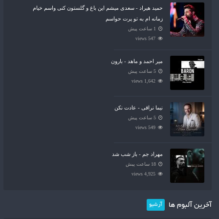
حمید هیراد - سعدی میشم این باغ و گلستون کنی واسم خیام
زمانه ام به تو پرت حواسم
1 ساعت پیش
547 views
میر احمد و ماهد - بارون
5 ساعت پیش
1,642 views
نیما نراقی - عادت نکن
5 ساعت پیش
549 views
مهراد جم - باز شب شد
18 ساعت پیش
4,925 views
آخرین آلبوم ها
آرشیو