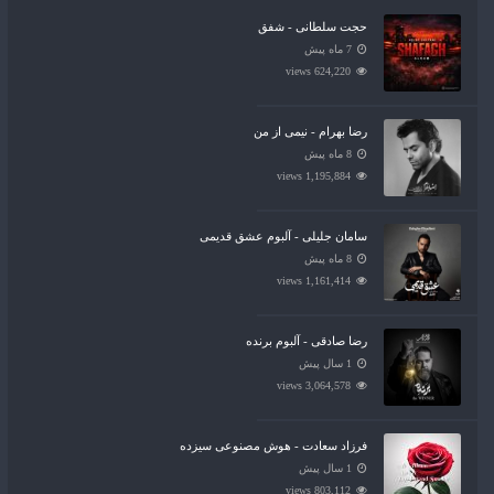
حجت سلطانی - شفق
7 ماه پیش
624,220 views
رضا بهرام - نیمی از من
8 ماه پیش
1,195,884 views
سامان جلیلی - آلبوم عشق قدیمی
8 ماه پیش
1,161,414 views
رضا صادقی - آلبوم برنده
1 سال پیش
3,064,578 views
فرزاد سعادت - هوش مصنوعی سیزده
1 سال پیش
803,112 views