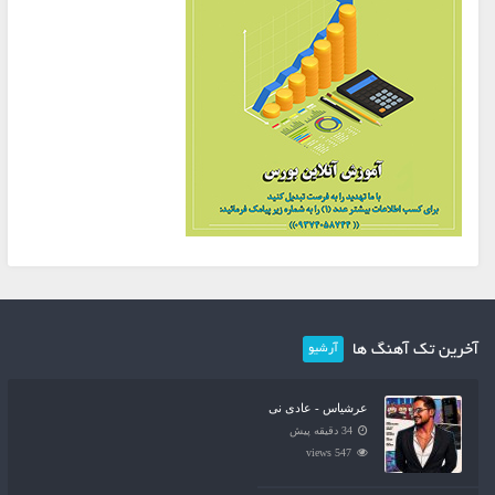
آخرین تک آهنگ ها
آرشیو
عرشیاس - عادی نی
34 دقیقه پیش
547 views