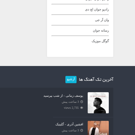
رادیو جوان
اچ دی
وان آر جی
رسانه جوان
گوگل موزیک
آخرین تک آهنگ ها
آرشیو
یوسف زمانی - از شب بپرسید
3 ساعت پیش
2,735 views
افشین آذری - گلینیک
3 ساعت پیش