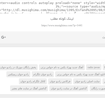
لینک کوتاه مطلب
https://www.musighima.com/?p=1441
radio javan
آهنگ جدید بهزاد پکس به نام حواس پرتی
پخش رايگان موزيک در راديو جوان
نلود آهنگ جدید بهزاد پکس به نام حواس پرتی
راديو جوان تلگرام
راديو جوان ريميکس
سايت اصلي راديو جوان
فرکانس راديو جوان
کانال تلگرام راديو جوان
صورت رايگان
گذاشتن آهنگ در سايت راديو جوان
گذاشتن آهنگ در سايت هاي معتبر