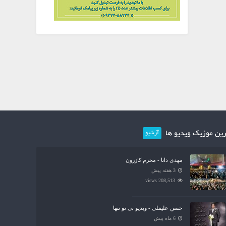
ین موزیک ویدیو ها
آرشیو
مهدی دانا - محرم کازرون
3 هفته پیش
208,513 views
حسن علیقلی - ویدیو بی تو تنها
6 ماه پیش