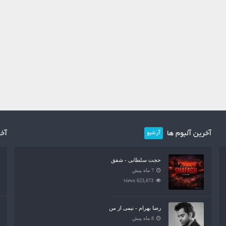
آخرین آلبوم ها
آخر
آرشیو
حجت سلطانی - شفق
7 ماه پیش
623,673 views
رضا بهرام - نیمی از من
8 ماه پیش