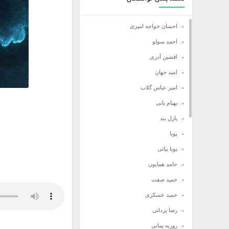
احسان خواجه امیری
احمد سولو
افشین آدری
امید جهان
امیر عباس گلاب
بهنام بانی
پازل بند
پویا
پویا بیاتی
حامد همایون
حمید صفت
حمید عسکری
رضا یزدانی
روزبه بمانی