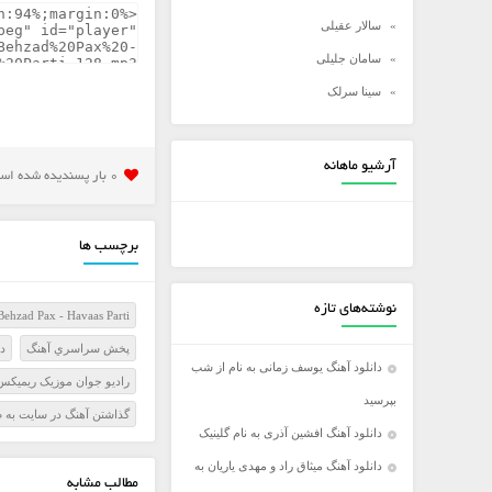
سالار عقیلی
سامان جلیلی
سینا سرلک
شادمهر عقیلی
شهاب مظفری
آرشیو ماهانه
0 بار پسنديده شده است
علی زند وکیلی
علی عبدالمالکی
برچسب ها
علی لهراسبی
علی یاسینی
نوشته‌های تازه
Behzad Pax - Havaas Parti
علیرضا روزگار
پخش سراسري آهنگ
دا
علیرضا طلیسچی
دانلود آهنگ یوسف زمانی به نام از شب
راديو جوان موزيک ريميکس
عماد
بپرسید
گذاشتن آهنگ در سايت به 
عماد طالب زاده
دانلود آهنگ افشین آذری به نام گلینیک
فرزاد فرخ
دانلود آهنگ میثاق راد و مهدی یاریان به
مطالب مشابه
فرزاد فرزین