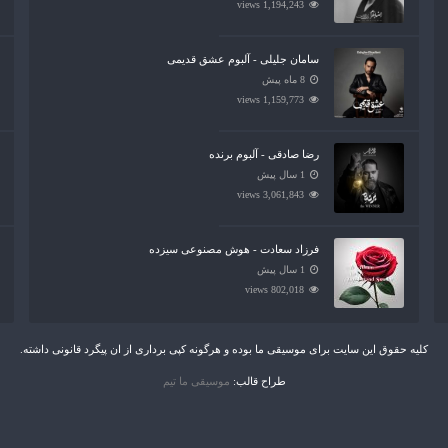
1,194,243 views
سامان جلیلی - آلبوم عشق قدیمی
8 ماه پیش
1,159,773 views
رضا صادقی - آلبوم برنده
1 سال پیش
3,061,843 views
فرزاد سعادت - هوش مصنوعی سیزده
1 سال پیش
802,018 views
کلیه حقوق این سایت برای موسیقی ما بوده و هرگونه کپی برداری از ان پیگرد قانونی داشته.
طراح قالب:
موسیقی ما تیم