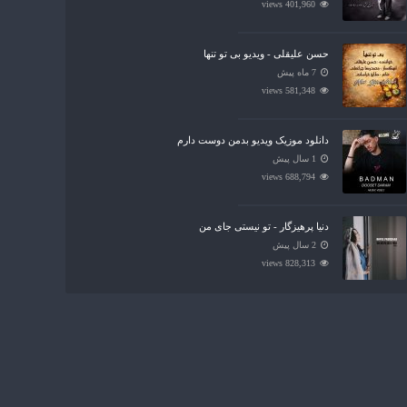
401,960 views
حسن علیقلی - ویدیو بی تو تنها
7 ماه پیش
581,348 views
دانلود موزیک ویدیو بدمن دوست دارم
1 سال پیش
688,794 views
دنیا پرهیزگار - تو نیستی جای من
2 سال پیش
828,313 views