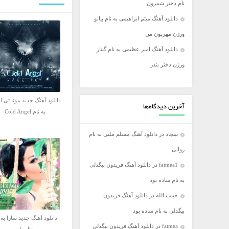
نام دختر شمرون
فریدون آسرایی
دانلود آهنگ میثم ابراهیمی به نام پیانو
کامران مولایی
ورژن مهربون من
مازیار فلاحی
دانلود آهنگ امیر عظیمی به نام گیتار
مجید اخشابی
ورژن دختر بندر
مجید خراطها
محسن ابراهیم زاده
دانلود آهنگ جدید مونا تی ا
محسن چاووشی
آخرین دیدگاه‌ها
به نام Cold Angel
محسن یگانه
سجاد
در
دانلود آهنگ مسلم ملتی به نام
محمد رضا گلزار
روانی
محمد علیزاده
fatmea1
در
دانلود آهنگ فریدون بیگدلی
مرتضی اشرفی
به نام ساده بود
مرتضی سرمدی
حبیب الله
در
دانلود آهنگ فریدون
مهدی جهانی
بیگدلی به نام ساده بود
مهدی یغمایی
دانلود آهنگ جدید سارا به 
fatmea
در
دانلود آهنگ فریدون بیگدلی
میثم ابراهیمی