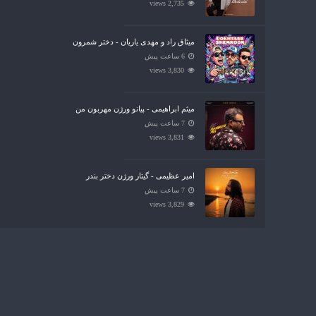
2,735 views
میثاق راد و مهدی یاریان - دختر شمرون
6 ساعت پیش
3,830 views
میثم ابراهیمی - پیانو ورژن مهربون من
7 ساعت پیش
3,831 views
امیر عظیمی - گیتار ورژن دختر بندر
7 ساعت پیش
3,829 views