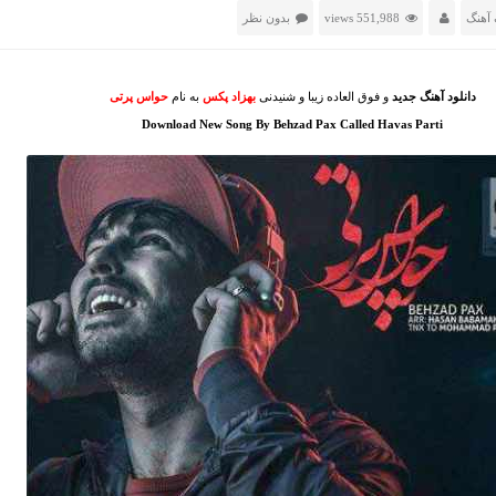
آهنگ
551,988 views
بدون نظر
دانلود آهنگ جدید
و فوق العاده زیبا و شنیدنی
بهزاد پکس
به نام
حواس پرتی
Download New Song By Behzad Pax Called Havas Parti