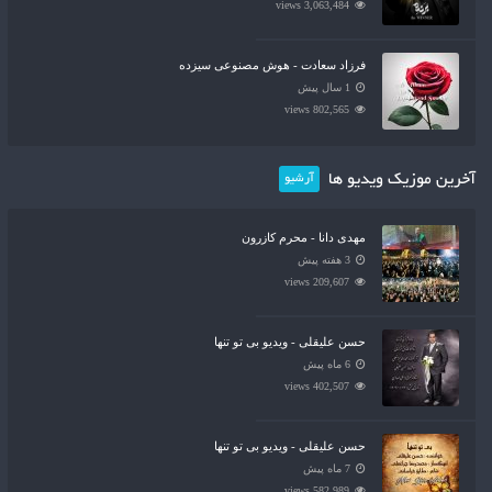
3,063,484 views
فرزاد سعادت - هوش مصنوعی سیزده
1 سال پیش
802,565 views
آخرین موزیک ویدیو ها
آرشیو
مهدی دانا - محرم کازرون
3 هفته پیش
209,607 views
حسن علیقلی - ویدیو بی تو تنها
6 ماه پیش
402,507 views
حسن علیقلی - ویدیو بی تو تنها
7 ماه پیش
582,989 views