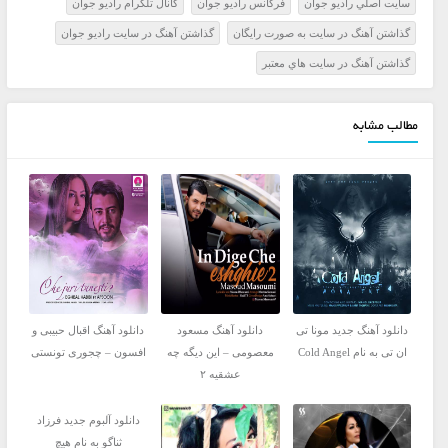
سايت اصلي راديو جوان
فرکانس راديو جوان
کانال تلگرام راديو جوان
گذاشتن آهنگ در سايت به صورت رايگان
گذاشتن آهنگ در سايت راديو جوان
گذاشتن آهنگ در سايت هاي معتبر
مطالب مشابه
دانلود آهنگ جدید مونا تی
دانلود آهنگ مسعود
دانلود آهنگ اقبال حبیبی و
ان تی به نام Cold Angel
معصومی – این دیگه چه
افسون – چجوری تونستی
عشقیه ۲
دانلود آلبوم جدید فرزاد
ثناگو به نام هیچ