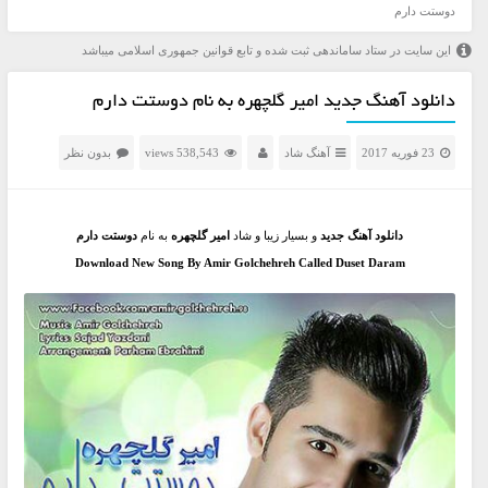
دوستت دارم
این سایت در ستاد ساماندهی ثبت شده و تابع قوانین جمهوری اسلامی میباشد
دانلود آهنگ جدید امیر گلچهره به نام دوستت دارم
23 فوریه 2017
آهنگ شاد
538,543 views
بدون نظر
دانلود آهنگ جدید
و بسیار زیبا و شاد
امیر گلچهره
به نام
دوستت دارم
Download New Song By Amir Golchehreh Called Duset Daram