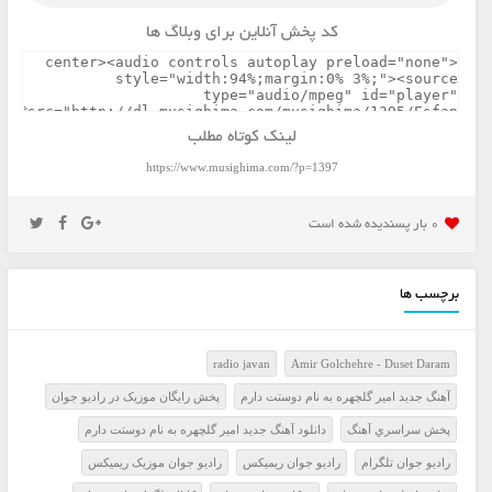
کد پخش آنلاین برای وبلاگ ها
لینک کوتاه مطلب
https://www.musighima.com/?p=1397
0 بار پسنديده شده است
برچسب ها
radio javan
Amir Golchehre - Duset Daram
آهنگ جدید امیر گلچهره به نام دوستت دارم
پخش رايگان موزيک در راديو جوان
پخش سراسري آهنگ
دانلود آهنگ جدید امیر گلچهره به نام دوستت دارم
راديو جوان تلگرام
راديو جوان ريميکس
راديو جوان موزيک ريميکس