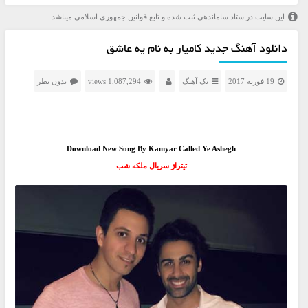
این سایت در ستاد ساماندهی ثبت شده و تابع قوانین جمهوری اسلامی میباشد
دانلود آهنگ جدید کامیار به نام یه عاشق
19 فوریه 2017
تک آهنگ
1,087,294 views
بدون نظر
Download New Song By Kamyar Called Ye Ashegh
تیتراژ سریال ملکه شب