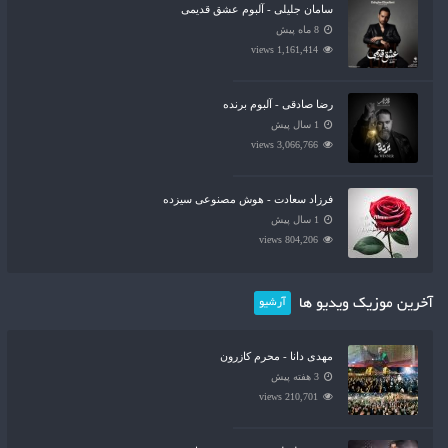
سامان جلیلی - آلبوم عشق قدیمی
8 ماه پیش
1,161,414 views
رضا صادقی - آلبوم برنده
1 سال پیش
3,066,766 views
فرزاد سعادت - هوش مصنوعی سیزده
1 سال پیش
804,206 views
آخرین موزیک ویدیو ها
آرشیو
مهدی دانا - محرم کازرون
3 هفته پیش
210,701 views