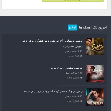
آخرین تک آهنگ ها
آرشیو
محسن لرستانی - آخ چه بلایی دختر قشنگ و ماهی دختر
(هوش مصنوعی)
1 ساعت پیش
548 views
مرتضی پاشایی - رویای ساده
4 ساعت پیش
2,188 views
رامین بی باک - سفر کردم که از یادم بری دیدم نمیشه
4 ساعت پیش
1,643 views