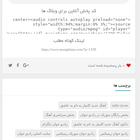
کد پخش آنلاین برای وبلاگ ها
لینک کوتاه مطلب
https://www.musighima.com/?p=1330
0 بار پسنديده شده است
برچسب ها
radio javan
آهنگ جدید کامیار به نام یه عاشق
پخش رايگان موزيک در راديو جوان
پخش سراسري آهنگ
دانلود آهنگ جدید کامیار به نام یه عاشق
راديو جوان تلگرام
راديو جوان ريميکس
راديو جوان موزيک ريميکس
سايت اصلي راديو جوان