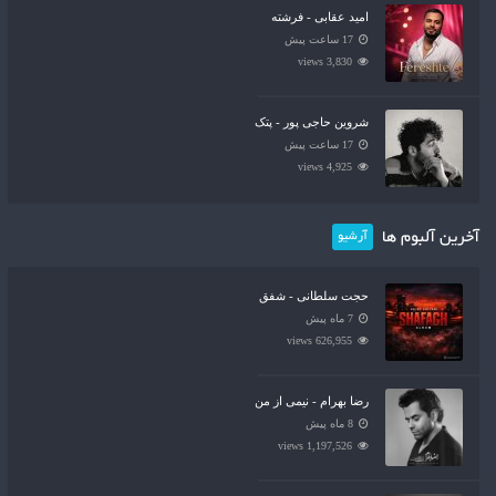
امید عقابی - فرشته
17 ساعت پیش
3,830 views
شروین حاجی پور - پتک
17 ساعت پیش
4,925 views
آخرین آلبوم ها
آرشیو
حجت سلطانی - شفق
7 ماه پیش
626,955 views
رضا بهرام - نیمی از من
8 ماه پیش
1,197,526 views