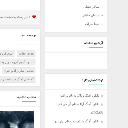
سالار عقیلی
سامان جلیلی
1 بار پسنديده شده است
سینا سرلک
شادمهر عقیلی
برچسب ها
شهاب مظفری
آرشیو ماهانه
علی زند وکیلی
radio javan
آلبوم گروه 
علی عبدالمالکی
دانلود آلبوم گروه د ویز به
علی لهراسبی
سايت اصلي راديو جوان
علی یاسینی
گذاشتن آهنگ در سايت رادي
نوشته‌های تازه
علیرضا روزگار
علیرضا طلیسچی
دانلود آهنگ ویناک به نام پارافین
مطالب مشابه
عماد
دانلود آهنگ آرتا به نام آی دی گاف
عماد طالب زاده
(IDGAF)
فرزاد فرخ
دانلود آهنگ شایان یو به نام بزار برو
فرزاد فرزین