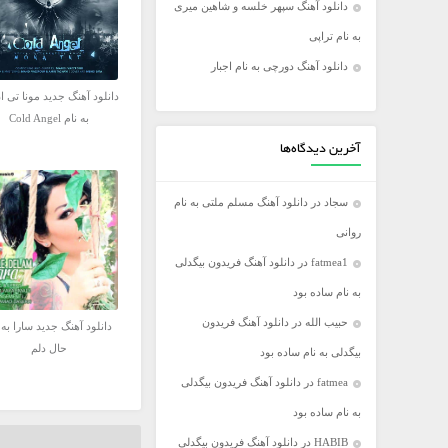
دانلود آهنگ سپهر خلسه و شاهین میری
فریدون آسرایی
به نام تراپی
کامران مولایی
دانلود آهنگ دورچی به نام اجبار
مازیار فلاحی
دانلود آهنگ جدید مونا تی ا
مجید اخشابی
به نام Cold Angel
مجید خراطها
آخرین دیدگاه‌ها
محسن ابراهیم زاده
سجاد
در
دانلود آهنگ مسلم ملتی به نام
محسن چاووشی
روانی
محسن یگانه
fatmea1
در
دانلود آهنگ فریدون بیگدلی
محمد رضا گلزار
به نام ساده بود
محمد علیزاده
حبیب الله
در
دانلود آهنگ فریدون
مرتضی اشرفی
دانلود آهنگ جدید سارا به 
حال دلم
بیگدلی به نام ساده بود
مرتضی سرمدی
fatmea
در
دانلود آهنگ فریدون بیگدلی
مهدی جهانی
به نام ساده بود
مهدی یغمایی
HABIB
در
دانلود آهنگ فریدون بیگدلی
میثم ابراهیمی