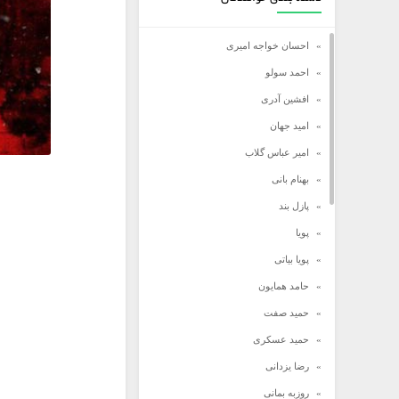
احسان خواجه امیری
احمد سولو
افشین آدری
امید جهان
امیر عباس گلاب
بهنام بانی
پازل بند
پویا
پویا بیاتی
حامد همایون
حمید صفت
حمید عسکری
رضا یزدانی
روزبه بمانی