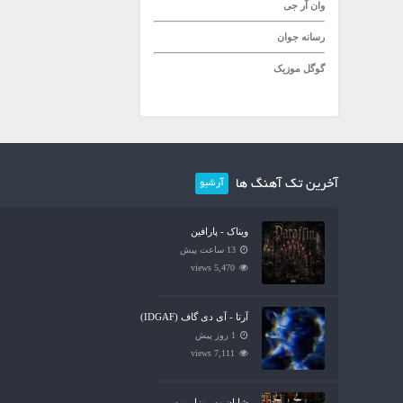
وان آر جی
رسانه جوان
گوگل موزیک
آخرین تک آهنگ ها
آرشیو
ویناک - پارافین
13 ساعت پیش
5,470 views
آرتا - آی دی گاف (IDGAF)
1 روز پیش
7,111 views
شایان یو - بزار برو