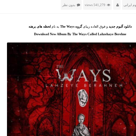
وم ایرانی
541,279 views
بدون نظر
دانلود آلبوم جدید
و فوق العاده زیبای
گروه
The Ways
به نام
لحظه های برهنه
Download New Album By The Ways Called Lahzehaye Berehne