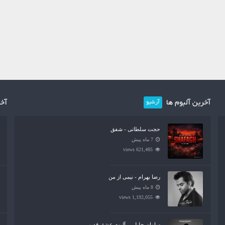
آخرین آلبوم ها
آخر
آرشیو
حجت سلطانی - شفق
7 ماه پیش
621,485 views
رضا بهرام - نیمی از من
8 ماه پیش
1,192,055 views
سامان جلیلی - آلبوم عشق قدیمی