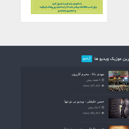
ین موزیک ویدیو ها
آرشیو
مهدی دانا - محرم کازرون
3 هفته پیش
207,419 views
حسن علیقلی - ویدیو بی تو تنها
6 ماه پیش
401,413 views
حسن علیقلی - ویدیو بی تو تنها