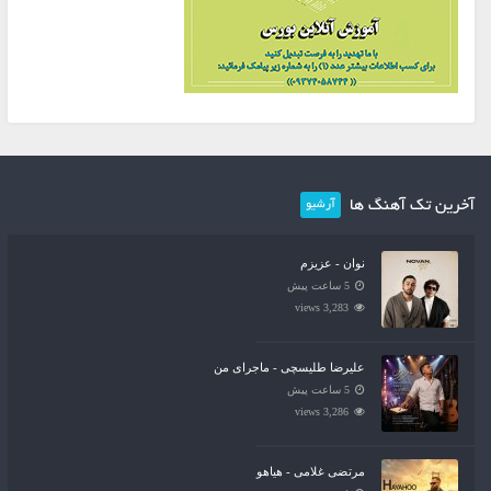
آخرین تک آهنگ ها
آرشیو
نوان - عزیزم
5 ساعت پیش
3,283 views
علیرضا طلیسچی - ماجرای من
5 ساعت پیش
3,286 views
مرتضی غلامی - هیاهو