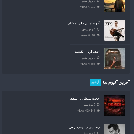
1 روز پیش
6,019 views
آفو - نازنین جای تو خالی
1 روز پیش
6,564 views
آصف آریا - عکست
1 روز پیش
6,565 views
آخرین آلبوم ها
آرشیو
حجت سلطانی - شفق
7 ماه پیش
629,143 views
رضا بهرام - نیمی از من
8 ماه پیش