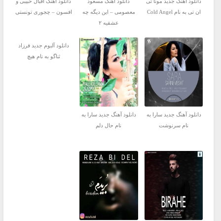
دانلود آهنگ جدید مونا تی
دانلود آهنگ مسعود
دانلود آهنگ اقبال حبیبی و
ان تی به نام Cold Angel
معصومی – این دیگه چه
افسون – چجوری تونستی
عشقیه ۲
دانلود آلبوم جدید فرزاد
ثناگو به نام هیچ
دانلود آهنگ جدید سارا به
دانلود آهنگ جدید سارا به
نام سرنوشت
نام حال دلم