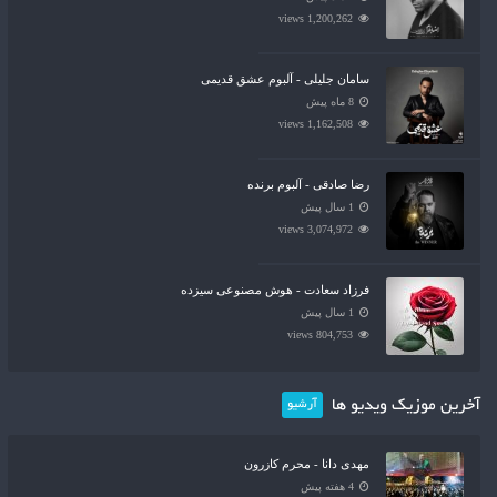
1,200,262 views
سامان جلیلی - آلبوم عشق قدیمی
8 ماه پیش
1,162,508 views
رضا صادقی - آلبوم برنده
1 سال پیش
3,074,972 views
فرزاد سعادت - هوش مصنوعی سیزده
1 سال پیش
804,753 views
آخرین موزیک ویدیو ها
آرشیو
مهدی دانا - محرم کازرون
4 هفته پیش