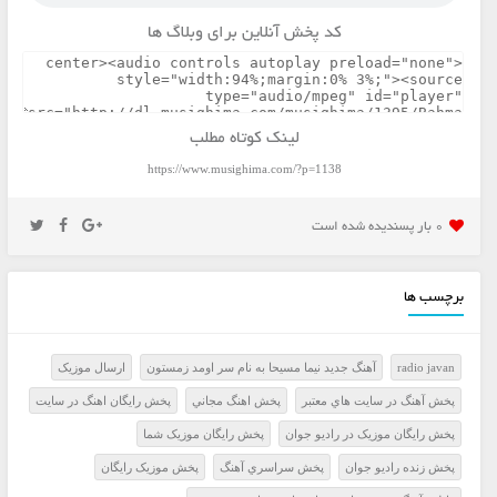
کد پخش آنلاین برای وبلاگ ها
لینک کوتاه مطلب
https://www.musighima.com/?p=1138
0 بار پسنديده شده است
برچسب ها
radio javan
آهنگ جدید نیما مسیحا به نام سر اومد زمستون
ارسال موزيک
پخش آهنگ در سايت هاي معتبر
پخش اهنگ مجاني
پخش رايگان اهنگ در سايت
پخش رايگان موزيک در راديو جوان
پخش رايگان موزيک شما
پخش زنده راديو جوان
پخش سراسري آهنگ
پخش موزيک رايگان