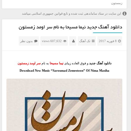
زمستون
این سایت در ستاد ساماندهی ثبت شده و تابع قوانین جمهوری اسلامی میباشد
دانلود آهنگ جدید نیما مسیحا به نام سر اومد زمستون
8 فوریه 2017
تک آهنگ
607,632 views
بدون نظر
دانلود آهنگ جدید
و فوق العاده زیبای
نیما مسیحا
به نام
سر اومد زمستون
Download New Music “Saroumad Zemestoon” Of Nima Masiha