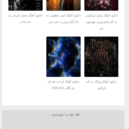
دانلود آهنگ میثم ابراهیمی
دانلود آهنگ امیر عظیمی به
دانلود آهنگ محمد فرجی به
به نام پیانو ورژن مهربون
نام گیتار ورژن دختر بندر
نام جاده
من
دانلود آهنگ ویناک به نام
دانلود آهنگ آرتا به نام آی
پارافین
دی گاف (IDGAF)