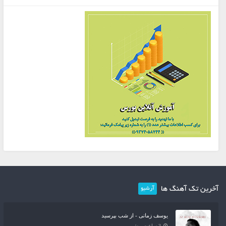
آخرین تک آهنگ ها
آرشیو
یوسف زمانی - از شب بپرسید
3 ساعت پیش