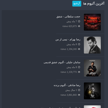
آخرین آلبوم ها
آرشیو
حجت سلطانی - شفق
7 ماه پیش
623,673 views
رضا بهرام - نیمی از من
8 ماه پیش
1,194,243 views
سامان جلیلی - آلبوم عشق قدیمی
8 ماه پیش
1,159,773 views
رضا صادقی - آلبوم برنده
1 سال پیش
3,061,843 views