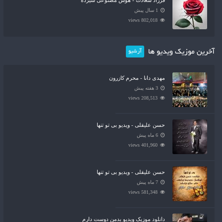
فرزاد سعادت - هوش مصنوعی سیزده
1 سال پیش
802,018 views
آخرین موزیک ویدیو ها
آرشیو
مهدی دانا - محرم کازرون
3 هفته پیش
208,513 views
حسن علیقلی - ویدیو بی تو تنها
6 ماه پیش
401,960 views
حسن علیقلی - ویدیو بی تو تنها
7 ماه پیش
581,348 views
دانلود موزیک ویدیو بدمن دوست دارم