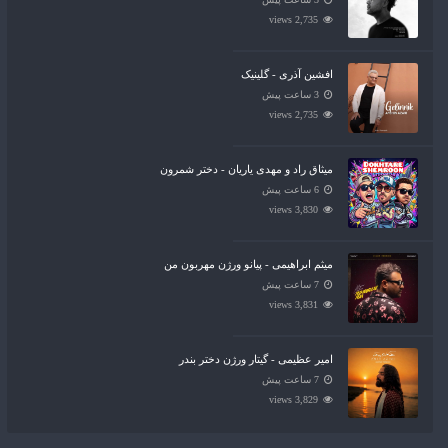
2,735 views
افشین آذری - گلینیک
3 ساعت پیش
2,735 views
میثاق راد و مهدی یاریان - دختر شمرون
6 ساعت پیش
3,830 views
میثم ابراهیمی - پیانو ورژن مهربون من
7 ساعت پیش
3,831 views
امیر عظیمی - گیتار ورژن دختر بندر
7 ساعت پیش
3,829 views