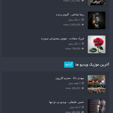
1,155,942 views
رضا صادقی - آلبوم برنده
1 سال پیش
3,056,920 views
فرزاد سعادت - هوش مصنوعی سیزده
1 سال پیش
799,830 views
آخرین موزیک ویدیو ها
آرشیو
مهدی دانا - محرم کازرون
3 هفته پیش
206,325 views
حسن علیقلی - ویدیو بی تو تنها
6 ماه پیش
400,866 views