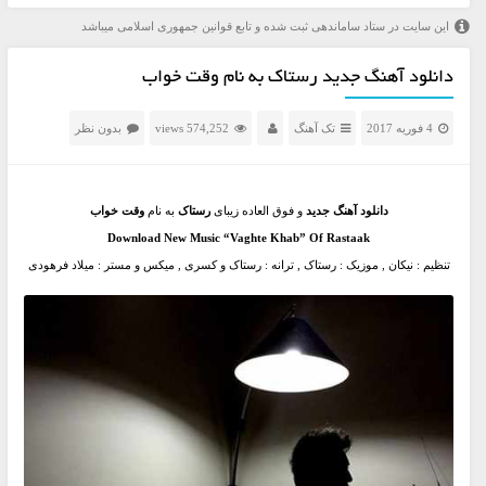
این سایت در ستاد ساماندهی ثبت شده و تابع قوانین جمهوری اسلامی میباشد
دانلود آهنگ جدید رستاک به نام وقت خواب
4 فوریه 2017
تک آهنگ
574,252 views
بدون نظر
دانلود آهنگ جدید
و فوق العاده زیبای
رستاک
به نام
وقت خواب
Download New Music “Vaghte Khab” Of Rastaak
تنظیم : نیکان , موزیک : رستاک , ترانه : رستاک و کسری , میکس و مستر : میلاد فرهودی