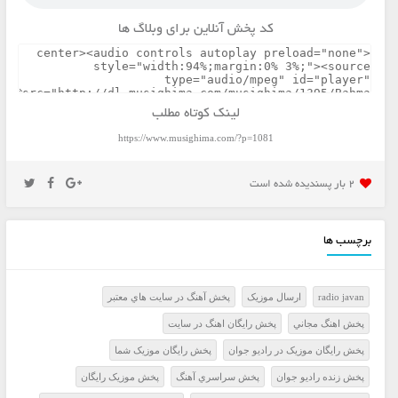
کد پخش آنلاین برای وبلاگ ها
لینک کوتاه مطلب
https://www.musighima.com/?p=1081
2 بار پسنديده شده است
برچسب ها
radio javan
ارسال موزيک
پخش آهنگ در سايت هاي معتبر
پخش اهنگ مجاني
پخش رايگان اهنگ در سايت
پخش رايگان موزيک در راديو جوان
پخش رايگان موزيک شما
پخش زنده راديو جوان
پخش سراسري آهنگ
پخش موزيک رايگان