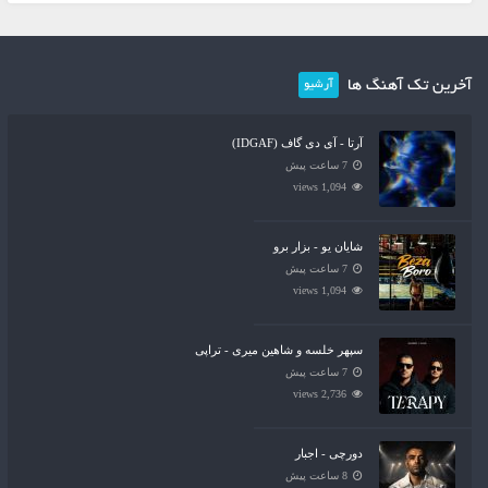
آخرین تک آهنگ ها
آرشیو
آرتا - آی دی گاف (IDGAF)
7 ساعت پیش
1,094 views
شایان یو - بزار برو
7 ساعت پیش
1,094 views
سپهر خلسه و شاهین میری - تراپی
7 ساعت پیش
2,736 views
دورچی - اجبار
8 ساعت پیش