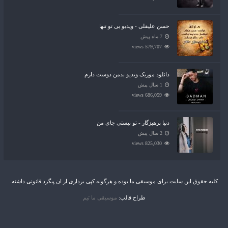
حسن علیقلی - ویدیو بی تو تنها
7 ماه پیش
579,707 views
دانلود موزیک ویدیو بدمن دوست دارم
1 سال پیش
686,059 views
دنیا پرهیزگار - تو نیستی جای من
2 سال پیش
825,030 views
کلیه حقوق این سایت برای موسیقی ما بوده و هرگونه کپی برداری از ان پیگرد قانونی داشته.
طراح قالب:
موسیقی ما تیم