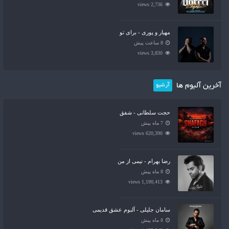
2,736 views
مهیار و پوری - برای تو
8 ساعت پیش
3,830 views
آخرین آلبوم ها
آرشیو
حجت سلطانی - شفق
7 ماه پیش
620,390 views
رضا بهرام - نیمی از من
8 ماه پیش
1,190,413 views
سامان جلیلی - آلبوم عشق قدیمی
8 ماه پیش