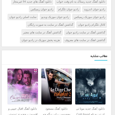
دانلود آهنگ جدید رستاک به نام وقت خواب
دانلود آهنگ هاي جديد 94 غيرمجاز
راديو جوان اندرويد
راديو جوان تلگرام
راديو جوان ريميکس
راديو جوان موزيک ريميکس
راديو جوان موزيک ويديو
سايت اصلي راديو جوان
کانال تلگرام راديو جوان
گذاشتن آهنگ در سايت به صورت رايگان
گذاشتن آهنگ در سايت راديو جوان
گذاشتن آهنگ در سايت هاي معتبر
گذاشتن اهنگ در سايت هاي معروف
هزينه پخش موزيک در راديو جوان
مطالب مشابه
دانلود آهنگ جدید مونا تی
دانلود آهنگ مسعود
دانلود آهنگ اقبال حبیبی و
ان تی به نام Cold Angel
معصومی – این دیگه چه
افسون – چجوری تونستی