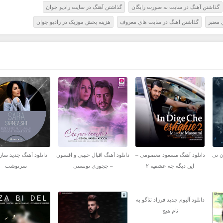
گذاشتن آهنگ در سايت به صورت رايگان
گذاشتن آهنگ در سايت راديو جوان
معتبر
گذاشتن اهنگ در سايت هاي معروف
هزينه پخش موزيک در راديو جوان
ن تی
دانلود آهنگ مسعود معصومی –
دانلود آهنگ اقبال حبیبی و افسون
دانلود آهنگ جدید سارا
این دیگه چه عشقیه ۲
– چجوری تونستی
سرنوشت
دانلود آلبوم جدید فرزاد ثناگو به
نام هیچ