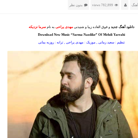
هنگ
782,899 views
بدون نظر
دانلود آهنگ جدید
و فوق العاده زیبا و شنیدنی
مهدی یراحی
به نام
سرما نزدیکه
Download New Music “Sarma Nazdike” Of Mehdi Yarrahi
تنظیم : سعید زمانی , موزیک : مهدی یراحی , ترانه : روزبه بمانی