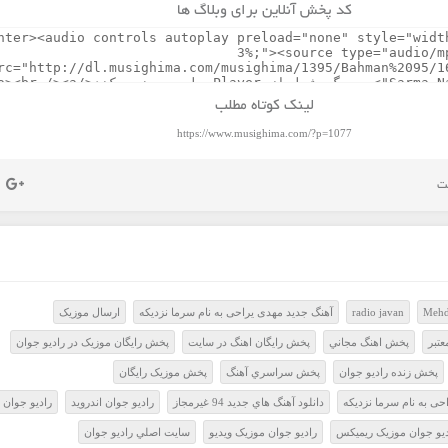
کد پخش آنلاین برای وبلاگ ها
لینک کوتاه مطلب
https://www.musighima.com/?p=1077
Mehd
radio javan
آهنگ جدید مهدی یراحی به نام سرما نزدیکه
ارسال موزيک
تبر
پخش اهنگ مجاني
پخش رايگان اهنگ در سايت
پخش رايگان موزيک در راديو جوان
پخش زنده راديو جوان
پخش سراسري آهنگ
پخش موزيک رايگان
حی به نام سرما نزدیکه
دانلود آهنگ هاي جديد 94 غيرمجاز
راديو جوان اندرويد
راديو جوان 
ديو جوان موزيک ريميکس
راديو جوان موزيک ويديو
سايت اصلي راديو جوان