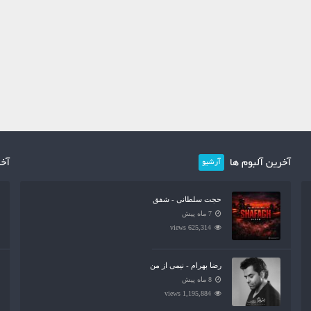
آخرین آلبوم ها
آخر
آرشیو
حجت سلطانی - شفق
7 ماه پیش
625,314 views
رضا بهرام - نیمی از من
8 ماه پیش
1,195,884 views