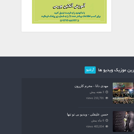
ین موزیک ویدیو ها
آرشیو
مهدی دانا - محرم کازرون
3 هفته پیش
210,701 views
حسن علیقلی - ویدیو بی تو تنها
6 ماه پیش
403,054 views