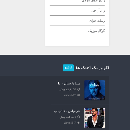
رادیو جوان
اچ دی
وان آر جی
رسانه جوان
گوگل موزیک
آخرین تک آهنگ ها
آرشیو
سینا پارسیان - ادا
31 دقیقه پیش
547 views
عرشیاس - عادی نی
1 ساعت پیش
547 views