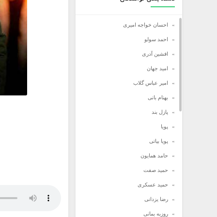
احسان خواجه امیری
احمد سولو
افشین آدری
امید جهان
امیر عباس گلاب
بهنام بانی
پازل بند
پویا
پویا بیاتی
حامد همایون
حمید صفت
حمید عسکری
رضا یزدانی
روزبه بمانی