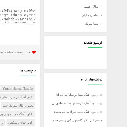
سالار عقیلی
سامان جلیلی
سینا سرلک
شادمهر عقیلی
شهاب مظفری
آرشیو ماهانه
علی زند وکیلی
4 بار پسنديده شده است
علی عبدالمالکی
علی لهراسبی
برچسب ها
علی یاسینی
نوشته‌های تازه
علیرضا روزگار
i-Yarrahi-Sarma-Nazdike
علیرضا طلیسچی
دانلود آهنگ سینا پارسیان به نام ادا
پخش آهنگ در سايت هاي مع
عماد
دانلود آهنگ عرشیاس به نام عادی نی
پخش رايگان موزيک شما
عماد طالب زاده
دانلود آهنگ حمید هیراد به نام سعدی
دانلود آهنگ جدید مهدی یرا
فرزاد فرخ
میشم این باغ و گلستون کنی واسم خیام
راديو جوان ريميکس
را
فرزاد فرزین