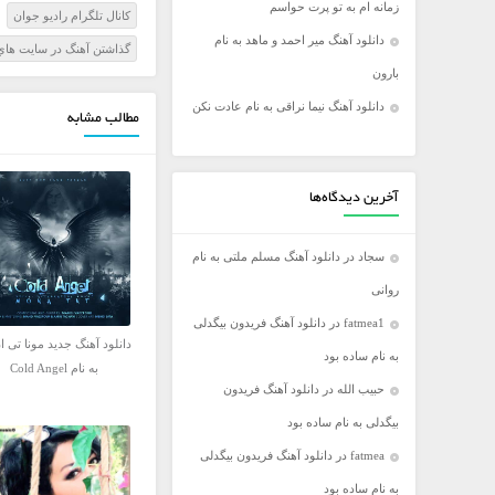
زمانه ام به تو پرت حواسم
کانال تلگرام راديو جوان
فریدون آسرایی
دانلود آهنگ میر احمد و ماهد به نام
گذاشتن آهنگ در سايت هاي 
کامران مولایی
بارون
مازیار فلاحی
دانلود آهنگ نیما نراقی به نام عادت نکن
مطالب مشابه
مجید اخشابی
مجید خراطها
محسن ابراهیم زاده
آخرین دیدگاه‌ها
محسن چاووشی
سجاد
در
دانلود آهنگ مسلم ملتی به نام
محسن یگانه
روانی
محمد رضا گلزار
fatmea1
در
دانلود آهنگ فریدون بیگدلی
محمد علیزاده
دانلود آهنگ جدید مونا تی ا
به نام ساده بود
مرتضی اشرفی
به نام Cold Angel
حبیب الله
در
دانلود آهنگ فریدون
مرتضی سرمدی
بیگدلی به نام ساده بود
مهدی جهانی
fatmea
در
دانلود آهنگ فریدون بیگدلی
مهدی یغمایی
به نام ساده بود
میثم ابراهیمی