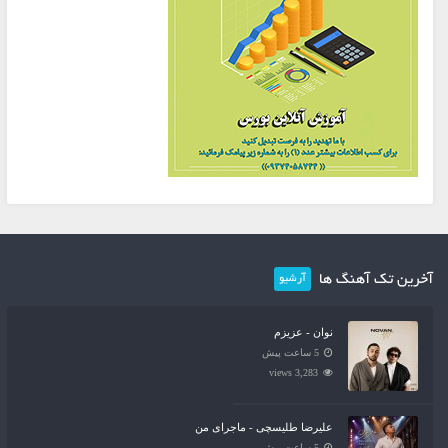
آخرین تک آهنگ ها
آرشیو
نوان - عزیزم
5 ساعت پیش
3,283 views
علیرضا طلیسچی - ماجرای من
5 ساعت پیش