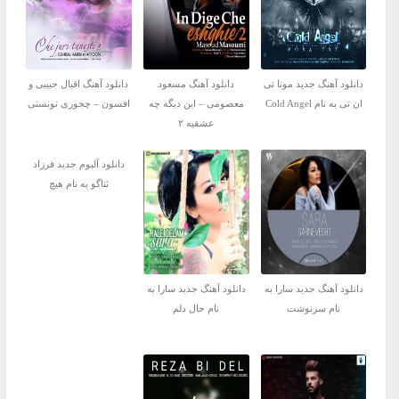
دانلود آهنگ جدید مونا تی
دانلود آهنگ مسعود
دانلود آهنگ اقبال حبیبی و
ان تی به نام Cold Angel
معصومی – این دیگه چه
افسون – چجوری تونستی
عشقیه ۲
دانلود آلبوم جدید فرزاد
ثناگو به نام هیچ
دانلود آهنگ جدید سارا به
دانلود آهنگ جدید سارا به
نام سرنوشت
نام حال دلم