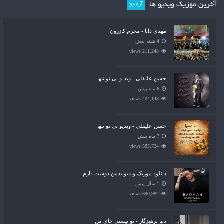
آخرین موزیک ویدیو ها
آرشیو
مهدی دانا - محرم کازرون
4 هفته پیش
211,248 views
حسن علیقلی - ویدیو بی تو تنها
6 ماه پیش
404,148 views
حسن علیقلی - ویدیو بی تو تنها
7 ماه پیش
585,724 views
دانلود موزیک ویدیو بدمن دوست دارم
1 سال پیش
690,982 views
دنیا پرهیزگار - تو نیستی جای من