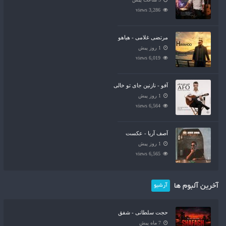
3,286 views
مرتضی غلامی - هیاهو
1 روز پیش
6,019 views
آفو - نازنین جای تو خالی
1 روز پیش
6,564 views
آصف آریا - عکست
1 روز پیش
6,565 views
آخرین آلبوم ها
آرشیو
حجت سلطانی - شفق
7 ماه پیش