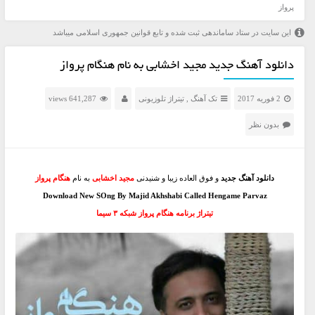
پرواز
این سایت در ستاد ساماندهی ثبت شده و تابع قوانین جمهوری اسلامی میباشد
دانلود آهنگ جدید مجید اخشابی به نام هنگام پرواز
2 فوریه 2017
تک آهنگ
,
تیتراژ تلوزیونی
641,287 views
بدون نظر
دانلود آهنگ جدید
و فوق العاده زیبا و شنیدنی
مجید اخشابی
به نام
هنگام پرواز
Download New SOng By Majid Akhshabi Called Hengame Parvaz
تیتراژ برنامه هنگام پرواز شبکه ۳ سیما