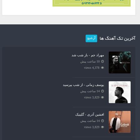
آخرین تک آهنگ ها
آرشیو
مهراد جم - باز شب شد
10 ساعت پیش
4,378 views
یوسف زمانی - از شب بپرسید
14 ساعت پیش
3,829 views
افشین آذری - گلینیک
14 ساعت پیش
3,829 views