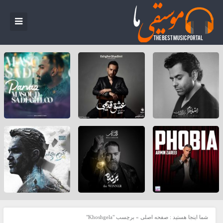
شما اینجا هستید :
صفحه اصلی
»
برچسب "Khoshgela"