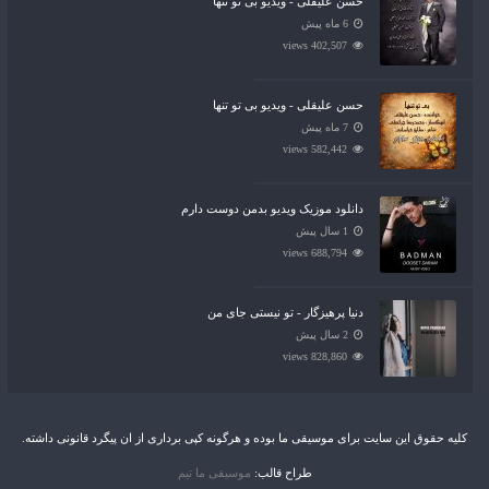
حسن علیقلی - ویدیو بی تو تنها
6 ماه پیش
402,507 views
حسن علیقلی - ویدیو بی تو تنها
7 ماه پیش
582,442 views
دانلود موزیک ویدیو بدمن دوست دارم
1 سال پیش
688,794 views
دنیا پرهیزگار - تو نیستی جای من
2 سال پیش
828,860 views
کلیه حقوق این سایت برای موسیقی ما بوده و هرگونه کپی برداری از ان پیگرد قانونی داشته.
طراح قالب:
موسیقی ما تیم