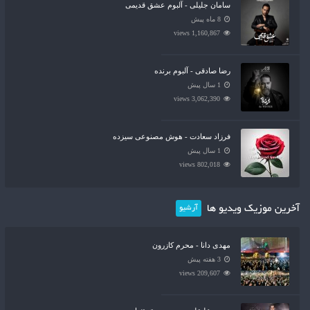
سامان جلیلی - آلبوم عشق قدیمی
8 ماه پیش
1,160,867 views
رضا صادقی - آلبوم برنده
1 سال پیش
3,062,390 views
فرزاد سعادت - هوش مصنوعی سیزده
1 سال پیش
802,018 views
آخرین موزیک ویدیو ها
آرشیو
مهدی دانا - محرم کازرون
3 هفته پیش
209,607 views