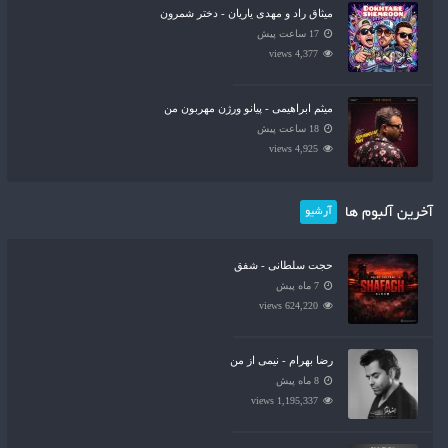
میثاق راد و مهدی یاریان - دختر شمرون
17 ساعت پیش
4,377 views
میثم ابراهیمی - پیانو ورژن مهربون من
18 ساعت پیش
4,925 views
آخرین آلبوم ها
آرشیو
حجت سلطانی - شفق
7 ماه پیش
624,220 views
رضا بهرام - نیمی از من
8 ماه پیش
1,195,337 views