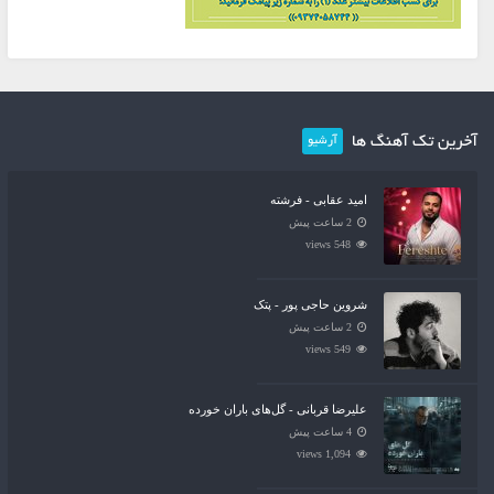
آخرین تک آهنگ ها
آرشیو
امید عقابی - فرشته
2 ساعت پیش
548 views
شروین حاجی پور - پتک
2 ساعت پیش
549 views
علیرضا قربانی - گل‌های باران خورده
4 ساعت پیش
1,094 views