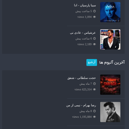
سینا پارسیان - ادا
5 ساعت پیش
1,094 views
عرشیاس - عادی نی
6 ساعت پیش
2,189 views
آخرین آلبوم ها
آرشیو
حجت سلطانی - شفق
7 ماه پیش
625,314 views
رضا بهرام - نیمی از من
8 ماه پیش
1,195,884 views