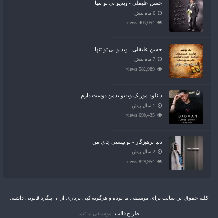
حسن علیقلی - ویدیو بی تو تنها
6 ماه پیش
403,054 views
حسن علیقلی - ویدیو بی تو تنها
7 ماه پیش
582,989 views
دانلود موزیک ویدیو بدمن دوست دارم
1 سال پیش
690,435 views
دنیا پرهیزگار - تو نیستی جای من
2 سال پیش
829,954 views
کلیه حقوق این سایت برای موسیقی ما بوده و هرگونه کپی برداری از ان پیگرد قانونی داشته.
طراح قالب:
موسیقی ما تیم