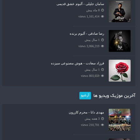
سامان جلیلی - آلبوم عشق قدیمی
8 ماه پیش
1,161,414 views
رضا صادقی - آلبوم برنده
1 سال پیش
3,066,219 views
فرزاد سعادت - هوش مصنوعی سیزده
1 سال پیش
803,659 views
آخرین موزیک ویدیو ها
آرشیو
مهدی دانا - محرم کازرون
3 هفته پیش
210,701 views