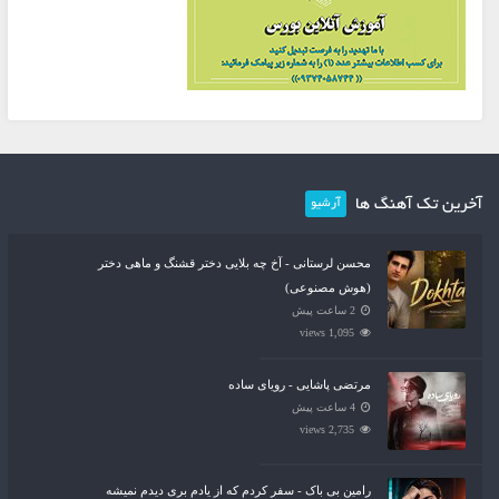
آخرین تک آهنگ ها
آرشیو
محسن لرستانی - آخ چه بلایی دختر قشنگ و ماهی دختر
(هوش مصنوعی)
2 ساعت پیش
1,095 views
مرتضی پاشایی - رویای ساده
4 ساعت پیش
2,735 views
رامین بی باک - سفر کردم که از یادم بری دیدم نمیشه