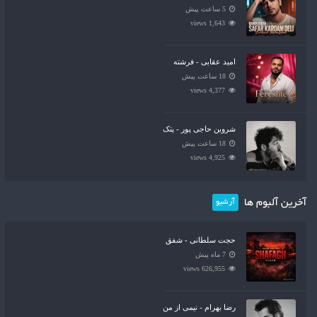
5 ساعت پیش
1,643 views
امید عقابی - فرشته
18 ساعت پیش
4,377 views
شروین حاجی پور - پتک
18 ساعت پیش
4,925 views
آخرین آلبوم ها
آرشیو
حجت سلطانی - شفق
7 ماه پیش
626,955 views
رضا بهرام - نیمی از من