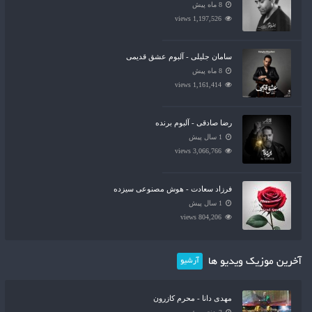
8 ماه پیش
1,197,526 views
سامان جلیلی - آلبوم عشق قدیمی
8 ماه پیش
1,161,414 views
رضا صادقی - آلبوم برنده
1 سال پیش
3,066,766 views
فرزاد سعادت - هوش مصنوعی سیزده
1 سال پیش
804,206 views
آخرین موزیک ویدیو ها
آرشیو
مهدی دانا - محرم کازرون