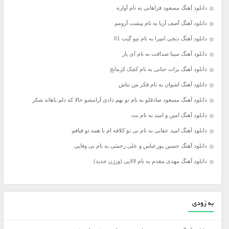
دانلود آهنگ مسعود فراهانی به نام آواره
دانلود آهنگ آصف آریا به نام پیشت آرومم
دانلود آهنگ دیجی امپرا به نام نیو گیت 01
دانلود آهنگ سینا صداقت به نام آی یار
دانلود آهنگ برات جنانی به نام کچک کرمانج
دانلود آهنگ اشوان به نام فکر من نباش
دانلود آهنگ مسعود صادقلو به نام تو بهم دادی آرامشو حالا که دلم باهاته شکر
دانلود آهنگ امین و امید به نام بت
دانلود آهنگ امید عقابی به نام ﺑﻰ ﺗﻮ ﻛﻠﺎﻓﻪ ام ﺑﺎ ﻫﻤﻪ ﺗﻮ ﻗﻴﺎﻓﻢ
دانلود آهنگ حسین پورعباس و علی رحمتی به نام بی وفایی
دانلود آهنگ مهدی مقدم به نام لالایی (ورژن جدید)
به زودی