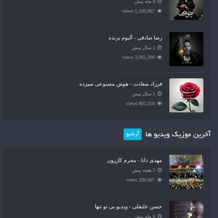
8 ماه پیش
1,160,867 views
رضا صادقی - آلبوم برنده
1 سال پیش
3,062,390 views
فرزاد سعادت - هوش مصنوعی سیزده
1 سال پیش
802,018 views
آخرین موزیک ویدیو ها
آرشیو
مهدی دانا - محرم کازرون
3 هفته پیش
209,607 views
حسن علیقلی - ویدیو بی تو تنها
6 ماه پیش