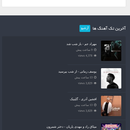
آخرین تک آهنگ ها
آرشیو
مهراد جم - باز شب شد
9 ساعت پیش
4,378 views
یوسف زمانی - از شب بپرسید
13 ساعت پیش
3,829 views
افشین آذری - گلینیک
13 ساعت پیش
3,829 views
میثاق راد و مهدی یاریان - دختر شمرون