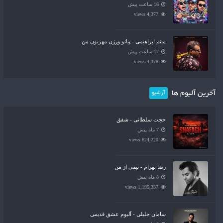
16 ساعت پیش
4,377 views
میثم ابراهیمی - پیانو ورژن مهربون من
17 ساعت پیش
4,378 views
آخرین آلبوم ها
آرشیو
حجت سلطانی - شفق
7 ماه پیش
624,220 views
رضا بهرام - نیمی از من
8 ماه پیش
1,195,337 views
سامان جلیلی - آلبوم عشق قدیمی