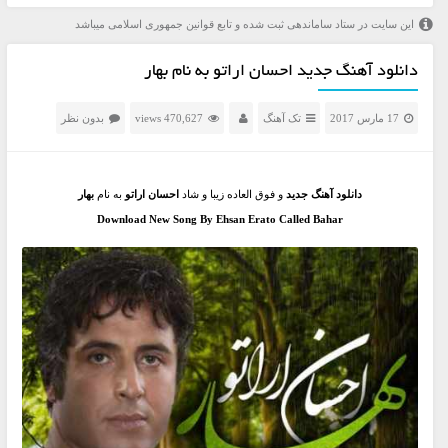
این سایت در ستاد ساماندهی ثبت شده و تابع قوانین جمهوری اسلامی میباشد
دانلود آهنگ جدید احسان اراتو به نام بهار
17 مارس 2017
تک آهنگ
470,627 views
بدون نظر
دانلود آهنگ جدید
و فوق العاده زیبا و شاد
احسان اراتو
به نام
بهار
Download New Song By Ehsan Erato Called Bahar