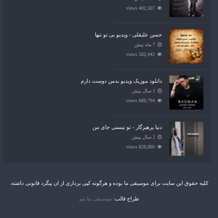
402,507 views
حسن علیقلی - ویدیو بی تو تنها
7 ماه پیش
582,442 views
دانلود موزیک ویدیو بدمن دوست دارم
1 سال پیش
688,794 views
دنیا پرهیزگار - تو نیستی جای من
2 سال پیش
828,860 views
کلیه حقوق این سایت برای موسیقی ما بوده و هرگونه کپی برداری از ان پیگرد قانونی داشته.
طراح قالب:
موسیقی ما تیم