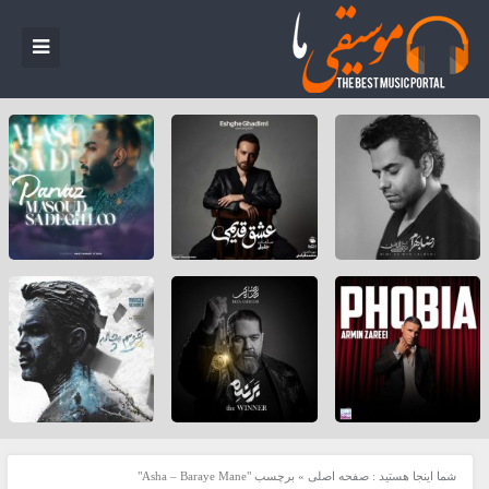
شما اینجا هستید :
صفحه اصلی
»
برچسب "Asha – Baraye Mane"