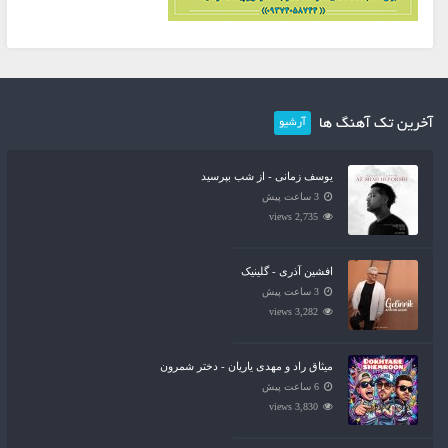
آخرین تک آهنگ ها
آرشیو
یوسف زمانی - از شب بپرسید
3 ساعت پیش
2,735 views
افشین آذری - گلینیک
3 ساعت پیش
3,282 views
میثاق راد و مهدی یاریان - دختر شمرون
6 ساعت پیش
3,830 views