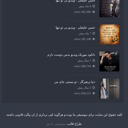
حسن علیقلی - ویدیو بی تو تنها
6 ماه پیش
401,960 views
حسن علیقلی - ویدیو بی تو تنها
7 ماه پیش
581,348 views
دانلود موزیک ویدیو بدمن دوست دارم
1 سال پیش
688,794 views
دنیا پرهیزگار - تو نیستی جای من
2 سال پیش
828,313 views
کلیه حقوق این سایت برای موسیقی ما بوده و هرگونه کپی برداری از ان پیگرد قانونی داشته.
طراح قالب:
موسیقی ما تیم