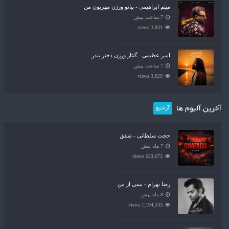
میثم ابراهیمی - پیانو ورژن مهربون من
7 ساعت پیش
3,831 views
امیر عظیمی - گیتار ورژن دختر بندر
7 ساعت پیش
3,829 views
آخرین آلبوم ها
آرشیو
حجت سلطانی - شفق
7 ماه پیش
623,673 views
رضا بهرام - نیمی از من
8 ماه پیش
1,194,243 views