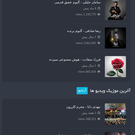
سامان جلیلی - آلبوم عشق قدیمی
8 ماه پیش
1,159,773 views
رضا صادقی - آلبوم برنده
1 سال پیش
3,061,843 views
فرزاد سعادت - هوش مصنوعی سیزده
1 سال پیش
802,018 views
آخرین موزیک ویدیو ها
آرشیو
مهدی دانا - محرم کازرون
3 هفته پیش
208,513 views