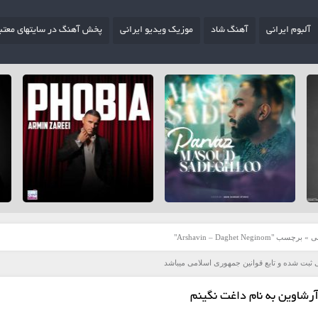
آلبوم ایرانی
آهنگ شاد
موزیک ویدیو ایرانی
پخش آهنگ در سایتهای معتب
ی
»
برچسب "Arshavin – Daghet Neginom"
 ثبت شده و تابع قوانین جمهوری اسلامی میباشد
رشاوین به نام داغت نگینم