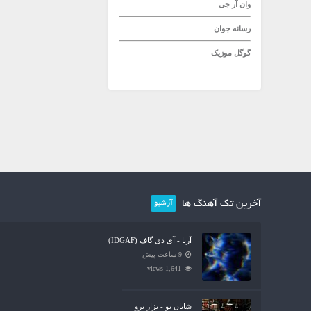
وان آر جی
رسانه جوان
گوگل موزیک
آخرین تک آهنگ ها
آرشیو
آرتا - آی دی گاف (IDGAF)
9 ساعت پیش
1,641 views
شایان یو - بزار برو