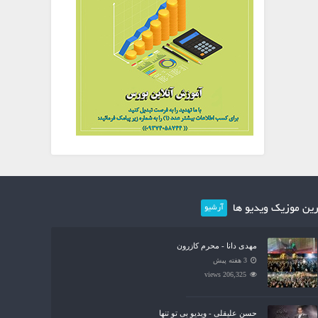
ین موزیک ویدیو ها
آرشیو
مهدی دانا - محرم کازرون
3 هفته پیش
206,325 views
حسن علیقلی - ویدیو بی تو تنها