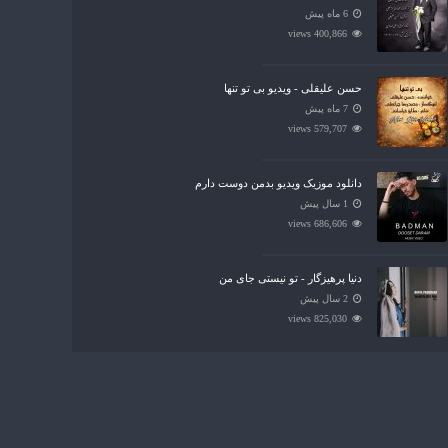
6 ماه پیش
400,866 views
حسن علیقلی - ویدیو بی تو تنها
7 ماه پیش
579,707 views
دانلود موزیک ویدیو بدمن دوست دارم
1 سال پیش
686,606 views
دنیا پرهیزگار - تو نیستی جای من
2 سال پیش
825,030 views