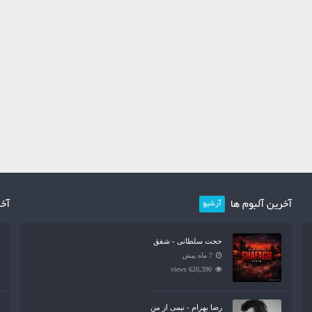
آخرین آلبوم ها
آخر
آرشیو
حجت سلطانی - شفق
7 ماه پیش
620,390 views
رضا بهرام - نیمی از من