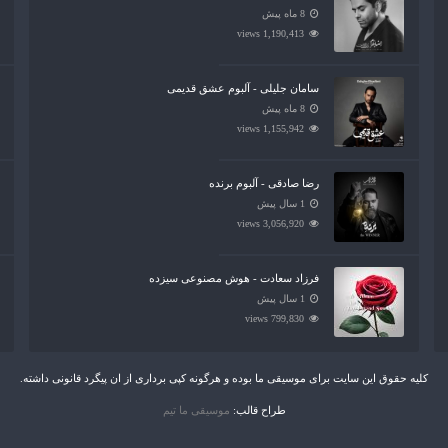
8 ماه پیش
1,190,413 views
سامان جلیلی - آلبوم عشق قدیمی
8 ماه پیش
1,155,942 views
رضا صادقی - آلبوم برنده
1 سال پیش
3,056,920 views
فرزاد سعادت - هوش مصنوعی سیزده
1 سال پیش
799,830 views
کلیه حقوق این سایت برای موسیقی ما بوده و هرگونه کپی برداری از ان پیگرد قانونی داشته.
طراح قالب:
موسیقی ما تیم