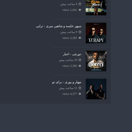
9 ساعت پیش
1,641 views
سپهر خلسه و شاهین میری - تراپی
9 ساعت پیش
3,283 views
دورچی - اجبار
10 ساعت پیش
3,283 views
مهیار و پوری - برای تو
11 ساعت پیش
4,377 views