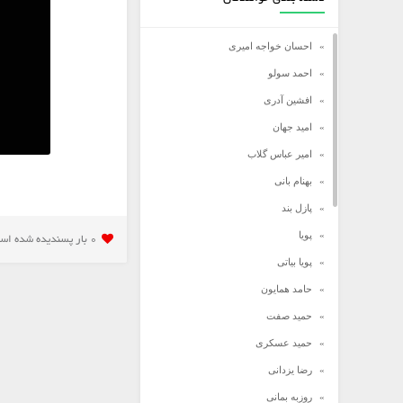
احسان خواجه امیری
احمد سولو
افشین آدری
امید جهان
امیر عباس گلاب
بهنام بانی
پازل بند
پویا
0 بار پسنديده شده است
پویا بیاتی
حامد همایون
حمید صفت
حمید عسکری
رضا یزدانی
روزبه بمانی