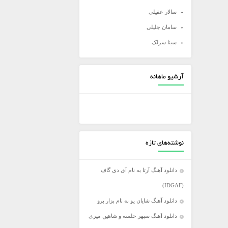
سالار عقیلی
سامان جلیلی
سینا سرلک
شادمهر عقیلی
شهاب مظفری
آرشیو ماهانه
علی زند وکیلی
علی عبدالمالکی
علی لهراسبی
علی یاسینی
نوشته‌های تازه
علیرضا روزگار
علیرضا طلیسچی
دانلود آهنگ آرتا به نام آی دی گاف
عماد
(IDGAF)
عماد طالب زاده
دانلود آهنگ شایان یو به نام بزار برو
فرزاد فرخ
دانلود آهنگ سپهر خلسه و شاهین میری
فرزاد فرزین