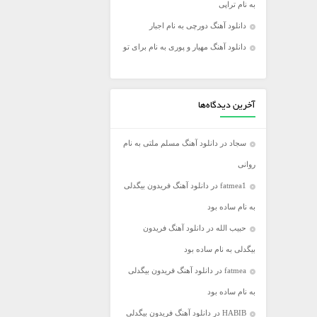
به نام تراپی
فریدون آسرایی
دانلود آهنگ دورچی به نام اجبار
کامران مولایی
دانلود آهنگ مهیار و پوری به نام برای تو
مازیار فلاحی
مجید اخشابی
مجید خراطها
آخرین دیدگاه‌ها
محسن ابراهیم زاده
سجاد
در
دانلود آهنگ مسلم ملتی به نام
محسن چاووشی
روانی
محسن یگانه
fatmea1
در
دانلود آهنگ فریدون بیگدلی
محمد رضا گلزار
به نام ساده بود
محمد علیزاده
حبیب الله
در
دانلود آهنگ فریدون
مرتضی اشرفی
بیگدلی به نام ساده بود
مرتضی سرمدی
fatmea
در
دانلود آهنگ فریدون بیگدلی
مهدی جهانی
به نام ساده بود
مهدی یغمایی
HABIB
در
دانلود آهنگ فریدون بیگدلی
میثم ابراهیمی