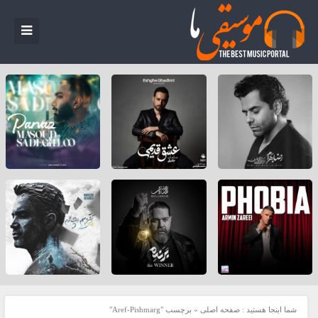
شما اینجا هستید :
صفحه اصلی
»
برچسب "Aref-Pishmarg"