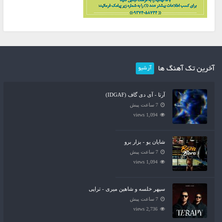
آخرین تک آهنگ ها
آرشیو
آرتا - آی دی گاف (IDGAF)
7 ساعت پیش
1,094 views
شایان یو - بزار برو
7 ساعت پیش
1,094 views
سپهر خلسه و شاهین میری - تراپی
7 ساعت پیش
2,736 views