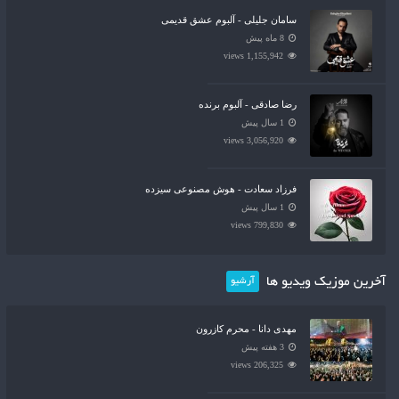
سامان جلیلی - آلبوم عشق قدیمی
8 ماه پیش
1,155,942 views
رضا صادقی - آلبوم برنده
1 سال پیش
3,056,920 views
فرزاد سعادت - هوش مصنوعی سیزده
1 سال پیش
799,830 views
آخرین موزیک ویدیو ها
آرشیو
مهدی دانا - محرم کازرون
3 هفته پیش
206,325 views