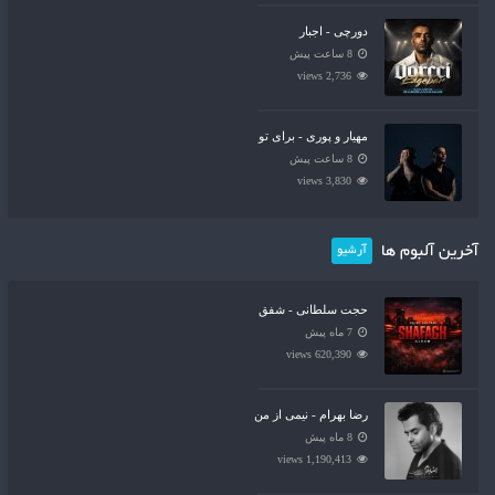
دورچی - اجبار
8 ساعت پیش
2,736 views
مهیار و پوری - برای تو
8 ساعت پیش
3,830 views
آخرین آلبوم ها
آرشیو
حجت سلطانی - شفق
7 ماه پیش
620,390 views
رضا بهرام - نیمی از من
8 ماه پیش
1,190,413 views