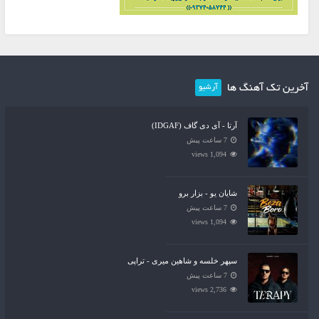
آخرین تک آهنگ ها
آرشیو
آرتا - آی دی گاف (IDGAF)
7 ساعت پیش
1,094 views
شایان یو - بزار برو
7 ساعت پیش
1,094 views
سپهر خلسه و شاهین میری - تراپی
7 ساعت پیش
2,736 views