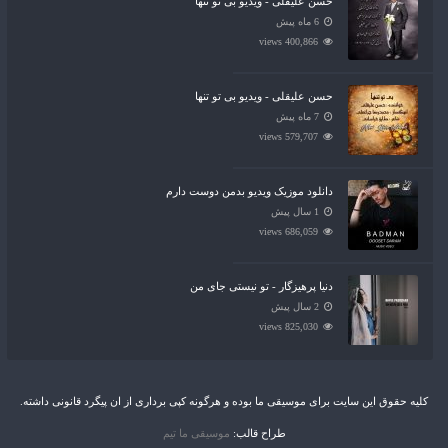
حسن علیقلی - ویدیو بی تو تنها
6 ماه پیش
400,866 views
حسن علیقلی - ویدیو بی تو تنها
7 ماه پیش
579,707 views
دانلود موزیک ویدیو بدمن دوست دارم
1 سال پیش
686,059 views
دنیا پرهیزگار - تو نیستی جای من
2 سال پیش
825,030 views
کلیه حقوق این سایت برای موسیقی ما بوده و هرگونه کپی برداری از ان پیگرد قانونی داشته.
طراح قالب:
موسیقی ما تیم