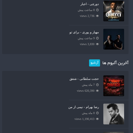
دورچی - اجبار
8 ساعت پیش
2,736 views
مهیار و پوری - برای تو
9 ساعت پیش
3,830 views
آخرین آلبوم ها
آرشیو
حجت سلطانی - شفق
7 ماه پیش
620,390 views
رضا بهرام - نیمی از من
8 ماه پیش
1,190,413 views