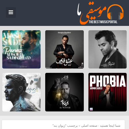
شما اینجا هستید :
صفحه اصلی
»
برچسب "ژیوان بند"