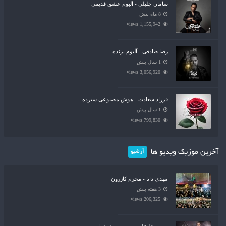
سامان جلیلی - آلبوم عشق قدیمی
8 ماه پیش
1,155,942 views
رضا صادقی - آلبوم برنده
1 سال پیش
3,056,920 views
فرزاد سعادت - هوش مصنوعی سیزده
1 سال پیش
799,830 views
آخرین موزیک ویدیو ها
آرشیو
مهدی دانا - محرم کازرون
3 هفته پیش
206,325 views