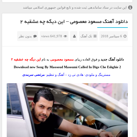
این سایت در ستاد ساماندهی ثبت شده و تابع قوانین جمهوری اسلامی میباشد
دانلود آهنگ مسعود معصومی – این دیگه چه عشقیه ۲
6 سپتامبر 2018
تک آهنگ
641,978 views
بدون نظر
دانلود
آ
هنگ جدید
و فوق العاده زیبای
مسعود معصومی
به نام
این دیگه چه عشقیه
۲
Download new Song By Maosoud Masoumi Called In Dige Che Eshghie 2
مسترینگ و ملودی: هادی تی زد – آهنگ و تنظیم:
مرتضی سرمدی