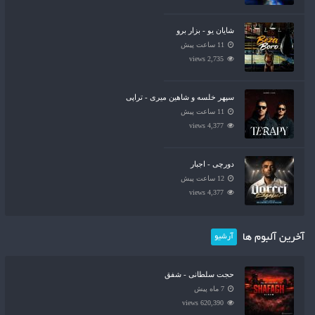
شایان یو - بزار برو
11 ساعت پیش
2,735 views
سپهر خلسه و شاهین میری - تراپی
11 ساعت پیش
4,377 views
دورچی - اجبار
12 ساعت پیش
4,377 views
آخرین آلبوم ها
آرشیو
حجت سلطانی - شفق
7 ماه پیش
620,390 views