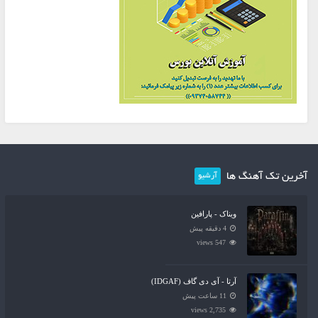
آخرین تک آهنگ ها
آرشیو
ویناک - پارافین
4 دقیقه پیش
547 views
آرتا - آی دی گاف (IDGAF)
11 ساعت پیش
2,735 views