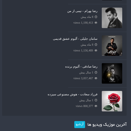
رضا بهرام - نیمی از من
8 ماه پیش
1,190,413 views
سامان جلیلی - آلبوم عشق قدیمی
8 ماه پیش
1,156,489 views
رضا صادقی - آلبوم برنده
1 سال پیش
3,057,467 views
فرزاد سعادت - هوش مصنوعی سیزده
1 سال پیش
800,377 views
آخرین موزیک ویدیو ها
آرشیو