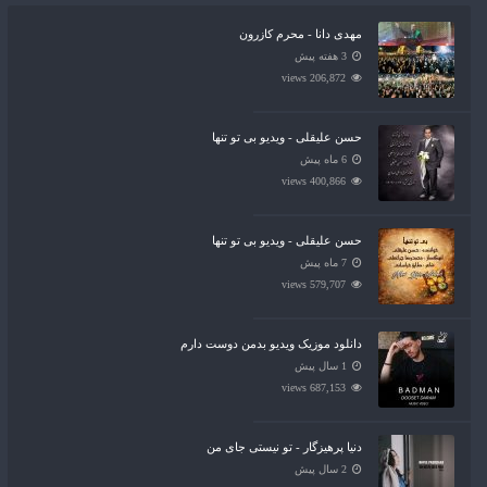
مهدی دانا - محرم کازرون
3 هفته پیش
206,872 views
حسن علیقلی - ویدیو بی تو تنها
6 ماه پیش
400,866 views
حسن علیقلی - ویدیو بی تو تنها
7 ماه پیش
579,707 views
دانلود موزیک ویدیو بدمن دوست دارم
1 سال پیش
687,153 views
دنیا پرهیزگار - تو نیستی جای من
2 سال پیش