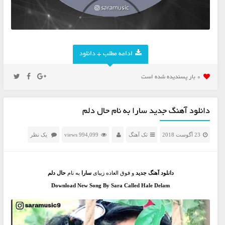
ادامه مطلب + دانلود
0 بار پسنديده شده است
دانلود آهنگ جدید سارا به نام حال دلم
23 آگوست 2018
تک آهنگ
994,099 views
یک نظر
دانلود آهنگ جدید
و فوق العاده زیبای
سارا
به نام
حال دلم
Download New Song By Sara Called Hale Delam