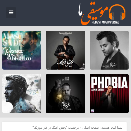
شما اینجا هستید :
صفحه اصلی
»
برچسب "پخش آهنگ در فاز موزيک"