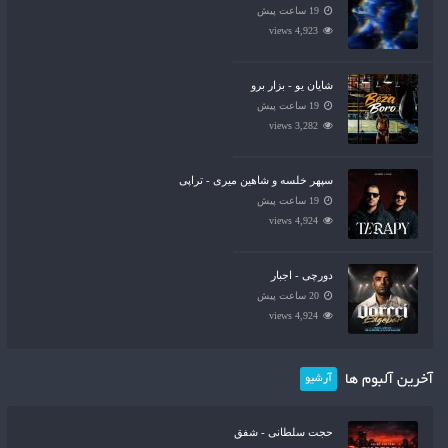
19 ساعت پیش
4,923 views
شایان یو - بزار برو
19 ساعت پیش
3,282 views
سپهر خلسه و شاهین میری - تراپی
19 ساعت پیش
4,924 views
دورچی - اجبار
20 ساعت پیش
4,924 views
آخرین آلبوم ها
آرشیو
حجت سلطانی - شفق