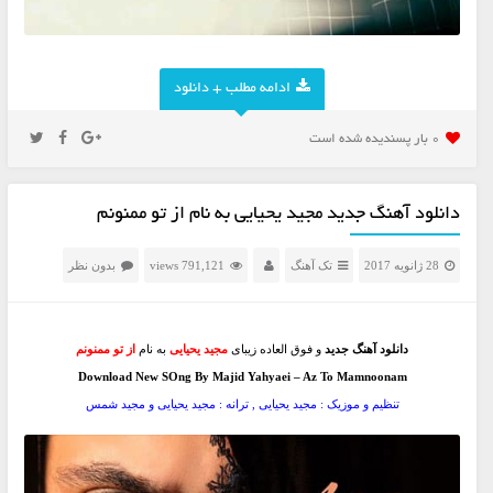
ادامه مطلب + دانلود
0 بار پسنديده شده است
دانلود آهنگ جدید مجید یحیایی به نام از تو ممنونم
28 ژانویه 2017
تک آهنگ
791,121 views
بدون نظر
دانلود آهنگ جدید
و فوق العاده زیبای
مجید یحیایی
به نام
از تو ممنونم
Download New SOng By Majid Yahyaei – Az To Mamnoonam
تنظیم و موزیک : مجید یحیایی , ترانه : مجید یحیایی و مجید شمس