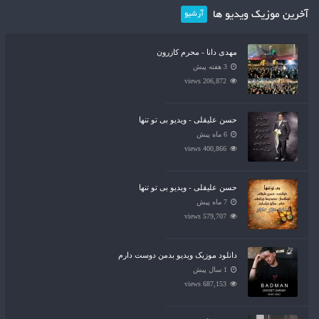
آخرین موزیک ویدیو ها
آرشیو
مهدی دانا - محرم کازرون
3 هفته پیش
206,872 views
حسن علیقلی - ویدیو بی تو تنها
6 ماه پیش
400,866 views
حسن علیقلی - ویدیو بی تو تنها
7 ماه پیش
579,707 views
دانلود موزیک ویدیو بدمن دوست دارم
1 سال پیش
687,153 views