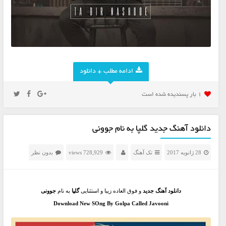
ادامه مطلب + دانلود
1 بار پسنديده شده است
دانلود آهنگ جدید گلپا به نام جوونی
28 ژانویه 2017
تک آهنگ
728,929 views
بدون نظر
دانلود آهنگ جدید
و فوق العاده زیبا و استثنایی
گلپا
به نام
جوونی
Download New SOng By Golpa Called Javooni