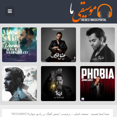
شما اینجا هستید :
صفحه اصلی
»
برچسب "پخش آهنگ در راديو جوان09353689574"