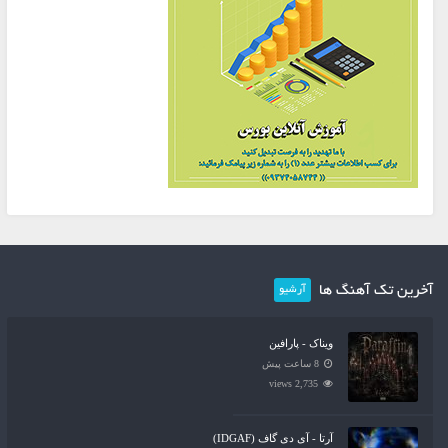
آخرین تک آهنگ ها
آرشیو
ویناک - پارافین
8 ساعت پیش
2,735 views
آرتا - آی دی گاف (IDGAF)