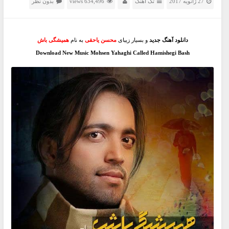
27 ژانویه 2017
تک آهنگ
634,496 views
بدون نظر
دانلود آهنگ جدید
و بسیار زیبای
محسن یاحقی
به نام
همیشگی باش
Download New Music
Mohsen Yahaghi
Called Hamishegi Bash