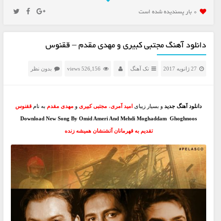
0 بار پسنديده شده است
دانلود آهنگ مجتبی کبیری و مهدى مقدم – ققنوس
27 ژانویه 2017
تک آهنگ
526,156 views
بدون نظر
دانلود آهنگ جدید
و بسیار زیبای
امید آمری
،
مجتبی کبیری
و
مهدى مقدم
به نام
ققنوس
Download New Song By Omid Ameri And Mehdi Moghaddam Ghoghnoos
تقدیم به قهرمانان آتشنشان همیشه زنده