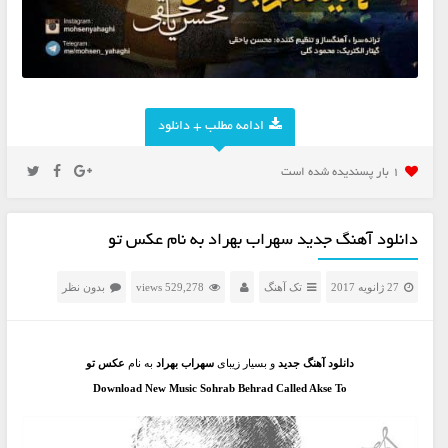
ادامه مطلب + دانلود
1 بار پسنديده شده است
دانلود آهنگ جدید سهراب بهراد به نام عکس تو
27 ژانویه 2017
تک آهنگ
529,278 views
بدون نظر
دانلود آهنگ جدید
و بسیار زیبای
سهراب بهراد
به نام
عکس تو
Download New Music Sohrab Behrad Called Akse To