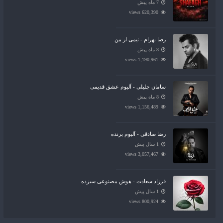
7 ماه پیش
620,390 views
رضا بهرام - نیمی از من
8 ماه پیش
1,190,961 views
سامان جلیلی - آلبوم عشق قدیمی
8 ماه پیش
1,156,489 views
رضا صادقی - آلبوم برنده
1 سال پیش
3,057,467 views
فرزاد سعادت - هوش مصنوعی سیزده
1 سال پیش
800,924 views