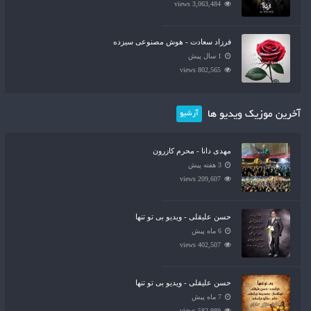
3,063,484 views
فرزاد سعادت - هوش مصنوعی سیزده
1 سال پیش
802,565 views
آخرین موزیک ویدیو ها
آرشیو
مهدی دانا - محرم کازرون
3 هفته پیش
209,607 views
حسن علیقلی - ویدیو بی تو تنها
6 ماه پیش
402,507 views
حسن علیقلی - ویدیو بی تو تنها
7 ماه پیش
582,989 views