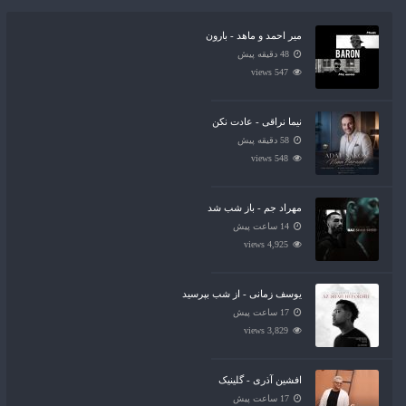
میر احمد و ماهد - بارون
48 دقیقه پیش
547 views
نیما نراقی - عادت نکن
58 دقیقه پیش
548 views
مهراد جم - باز شب شد
14 ساعت پیش
4,925 views
یوسف زمانی - از شب بپرسید
17 ساعت پیش
3,829 views
افشین آذری - گلینیک
17 ساعت پیش