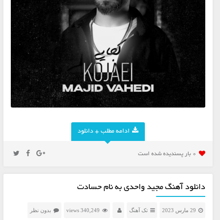
ادامه مطلب + دانلود
0 بار پسنديده شده است
دانلود آهنگ مجید واحدی به نام حسادت
29 مارس 2023
تک آهنگ
340,249 views
بدون نظر