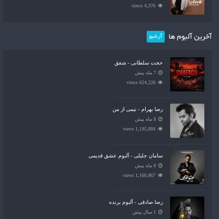
4,376 views
آخرین آلبوم ها
آرشیو
حجت سلطانی - شفق
7 ماه پیش
624,220 views
رضا بهرام - نیمی از من
8 ماه پیش
1,195,884 views
سامان جلیلی - آلبوم عشق قدیمی
8 ماه پیش
1,160,867 views
رضا صادقی - آلبوم برنده
1 سال پیش