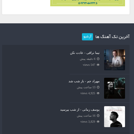
آخرین تک آهنگ ها
آرشیو
نیما نراقی - عادت نکن
6 دقیقه پیش
547 views
مهراد جم - باز شب شد
13 ساعت پیش
4,925 views
یوسف زمانی - از شب بپرسید
16 ساعت پیش
3,829 views