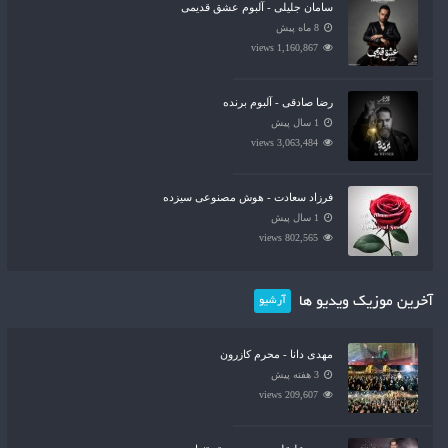
سامان جلیلی - آلبوم عشق قدیمی
8 ماه پیش
1,160,867 views
رضا صادقی - آلبوم برنده
1 سال پیش
3,063,484 views
فرزاد سعادت - هوش مصنوعی سیزده
1 سال پیش
802,565 views
آخرین موزیک ویدیو ها
آرشیو
مهدی دانا - محرم کازرون
3 هفته پیش
209,607 views