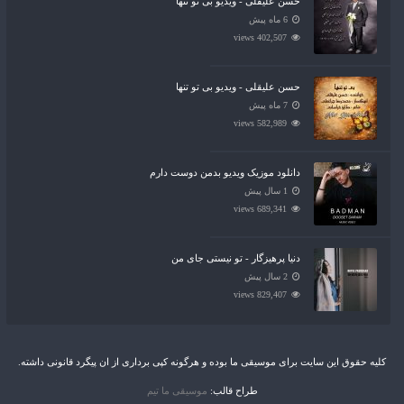
حسن علیقلی - ویدیو بی تو تنها
6 ماه پیش
402,507 views
حسن علیقلی - ویدیو بی تو تنها
7 ماه پیش
582,989 views
دانلود موزیک ویدیو بدمن دوست دارم
1 سال پیش
689,341 views
دنیا پرهیزگار - تو نیستی جای من
2 سال پیش
829,407 views
کلیه حقوق این سایت برای موسیقی ما بوده و هرگونه کپی برداری از ان پیگرد قانونی داشته.
طراح قالب:
موسیقی ما تیم