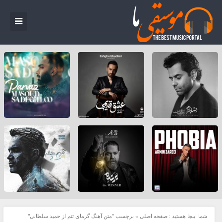
شما اینجا هستید :
صفحه اصلی
»
برچسب "متن آهنگ گرمای تنم از حمید سلطانی"