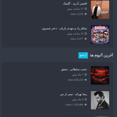
افشین آذری - گلینیک
17 ساعت پیش
4,376 views
میثاق راد و مهدی یاریان - دختر شمرون
19 ساعت پیش
4,377 views
آخرین آلبوم ها
آرشیو
حجت سلطانی - شفق
7 ماه پیش
624,220 views
رضا بهرام - نیمی از من
8 ماه پیش
1,195,884 views