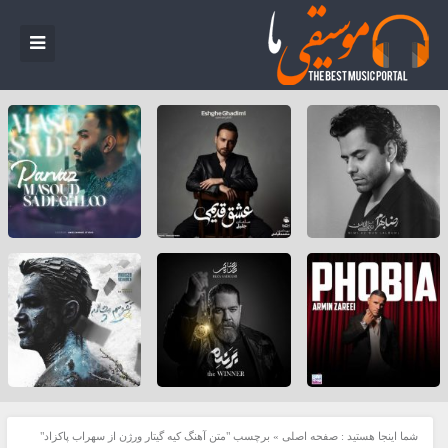
شما اینجا هستید :
صفحه اصلی
»
برچسب "متن آهنگ کیه گیتار ورژن از سهراب پاکزاد"