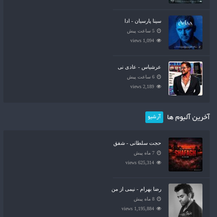
سینا پارسیان - ادا
5 ساعت پیش
1,094 views
عرشیاس - عادی نی
6 ساعت پیش
2,189 views
آخرین آلبوم ها
آرشیو
حجت سلطانی - شفق
7 ماه پیش
625,314 views
رضا بهرام - نیمی از من
8 ماه پیش
1,195,884 views