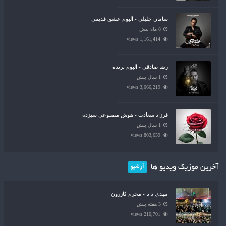
سامان جلیلی - آلبوم عشق قدیمی
8 ماه پیش
1,161,414 views
رضا صادقی - آلبوم برنده
1 سال پیش
3,066,219 views
فرزاد سعادت - هوش مصنوعی سیزده
1 سال پیش
803,659 views
آخرین موزیک ویدیو ها
آرشیو
مهدی دانا - محرم کازرون
3 هفته پیش
210,701 views