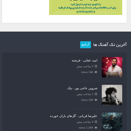
آخرین تک آهنگ ها
آرشیو
امید عقابی - فرشته
2 ساعت پیش
548 views
شروین حاجی پور - پتک
2 ساعت پیش
549 views
علیرضا قربانی - گل‌های باران خورده
4 ساعت پیش
1,094 views