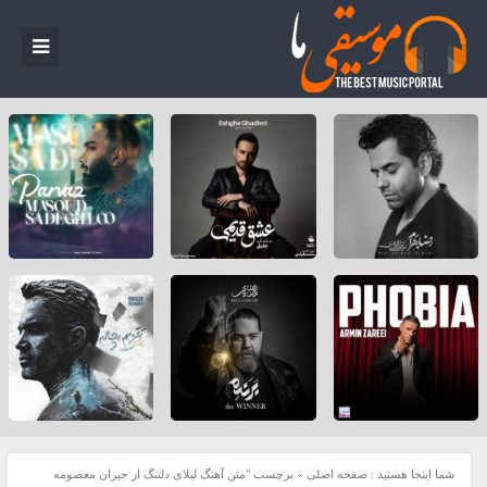
شما اینجا هستید :
صفحه اصلی
»
برچسب "متن آهنگ لیلای دلتنگ از جیران معصومه