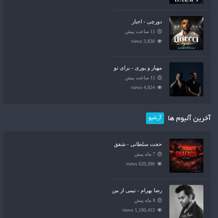
دورچی - اجبار
11 ساعت پیش
3,830 views
مهیار و پوری - برای تو
11 ساعت پیش
4,924 views
آخرین آلبوم ها
آرشیو
حجت سلطانی - شفق
7 ماه پیش
620,390 views
رضا بهرام - نیمی از من
8 ماه پیش
1,190,413 views