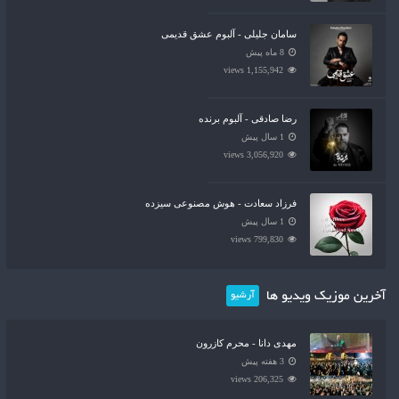
سامان جلیلی - آلبوم عشق قدیمی
8 ماه پیش
1,155,942 views
رضا صادقی - آلبوم برنده
1 سال پیش
3,056,920 views
فرزاد سعادت - هوش مصنوعی سیزده
1 سال پیش
799,830 views
آخرین موزیک ویدیو ها
آرشیو
مهدی دانا - محرم کازرون
3 هفته پیش
206,325 views