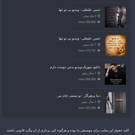
حسن علیقلی - ویدیو بی تو تنها
6 ماه پیش
400,866 views
حسن علیقلی - ویدیو بی تو تنها
7 ماه پیش
579,707 views
دانلود موزیک ویدیو بدمن دوست دارم
1 سال پیش
686,606 views
دنیا پرهیزگار - تو نیستی جای من
2 سال پیش
825,030 views
کلیه حقوق این سایت برای موسیقی ما بوده و هرگونه کپی برداری از ان پیگرد قانونی داشته.