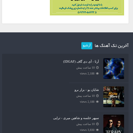
آخرین تک آهنگ ها
آرشیو
آرتا - آی دی گاف (IDGAF)
10 ساعت پیش
2,188 views
شایان یو - بزار برو
10 ساعت پیش
2,188 views
سپهر خلسه و شاهین میری - تراپی
10 ساعت پیش
3,830 views