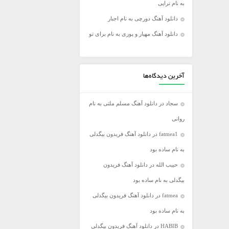
به نام تراپی
فریدون آسرایی
دانلود آهنگ دورچی به نام اجبار
کامران مولایی
دانلود آهنگ مهیار و پوری به نام برای تو
مازیار فلاحی
مجید اخشابی
مجید خراطها
آخرین دیدگاه‌ها
محسن ابراهیم زاده
سجاد
در
دانلود آهنگ مسلم ملتی به نام
محسن چاووشی
روانی
محسن یگانه
fatmea1
در
دانلود آهنگ فریدون بیگدلی
محمد رضا گلزار
به نام ساده بود
محمد علیزاده
حبیب الله
در
دانلود آهنگ فریدون
مرتضی اشرفی
بیگدلی به نام ساده بود
مرتضی سرمدی
fatmea
در
دانلود آهنگ فریدون بیگدلی
مهدی جهانی
به نام ساده بود
مهدی یغمایی
HABIB
در
دانلود آهنگ فریدون بیگدلی
میثم ابراهیمی