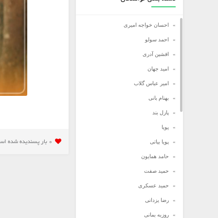
احسان خواجه امیری
احمد سولو
افشین آدری
امید جهان
امیر عباس گلاب
بهنام بانی
پازل بند
پویا
پویا بیاتی
0 بار پسنديده شده است
حامد همایون
حمید صفت
حمید عسکری
رضا یزدانی
روزبه بمانی