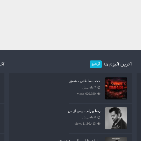
آخرین آلبوم ها
آخر
آرشیو
حجت سلطانی - شفق
7 ماه پیش
620,390 views
رضا بهرام - نیمی از من
8 ماه پیش
1,190,413 views
سامان جلیلی - آلبوم عشق قدیمی