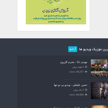
ین موزیک ویدیو ها
آرشیو
مهدی دانا - محرم کازرون
3 هفته پیش
206,872 views
حسن علیقلی - ویدیو بی تو تنها
6 ماه پیش
400,866 views
حسن علیقلی - ویدیو بی تو تنها