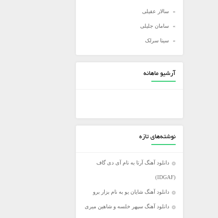
سالار عقیلی
سامان جلیلی
سینا سرلک
شادمهر عقیلی
شهاب مظفری
آرشیو ماهانه
علی زند وکیلی
علی عبدالمالکی
علی لهراسبی
علی یاسینی
نوشته‌های تازه
علیرضا روزگار
علیرضا طلیسچی
دانلود آهنگ آرتا به نام آی دی گاف
عماد
(IDGAF)
عماد طالب زاده
دانلود آهنگ شایان یو به نام بزار برو
فرزاد فرخ
دانلود آهنگ سپهر خلسه و شاهین میری
فرزاد فرزین