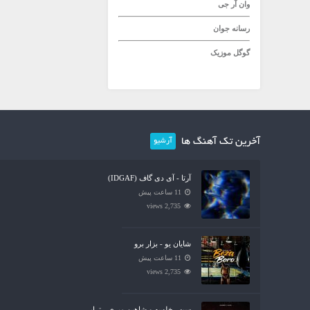
وان آر جی
رسانه جوان
گوگل موزیک
آخرین تک آهنگ ها
آرشیو
آرتا - آی دی گاف (IDGAF)
11 ساعت پیش
2,735 views
شایان یو - بزار برو
11 ساعت پیش
2,735 views
سپهر خلسه و شاهین میری - تراپی