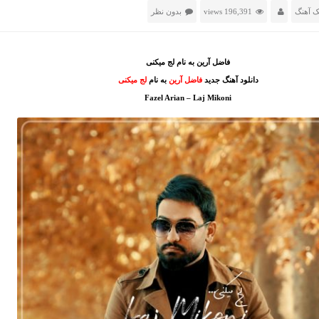
ک آهنگ
196,391 views
بدون نظر
فاضل آرین به نام لج میکنی
دانلود آهنگ جدید
فاضل آرین
به نام
لج میکنی
Fazel Arian – Laj Mikoni