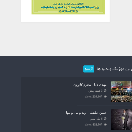
ین موزیک ویدیو ها
آرشیو
مهدی دانا - محرم کازرون
3 هفته پیش
209,607 views
حسن علیقلی - ویدیو بی تو تنها
6 ماه پیش
402,507 views