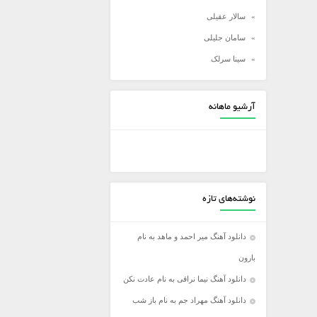
سالار عقیلی
سامان جلیلی
سینا سرلک
شادمهر عقیلی
شهاب مظفری
آرشیو ماهانه
علی زند وکیلی
علی عبدالمالکی
علی لهراسبی
علی یاسینی
نوشته‌های تازه
علیرضا روزگار
علیرضا طلیسچی
دانلود آهنگ میر احمد و ماهد به نام
عماد
بارون
عماد طالب زاده
دانلود آهنگ نیما نراقی به نام عادت نکن
فرزاد فرخ
دانلود آهنگ مهراد جم به نام باز شب
فرزاد فرزین