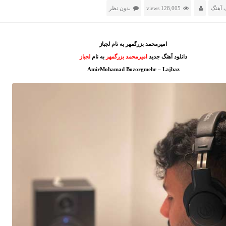
 آهنگ
128,005 views
بدون نظر
امیرمحمد بزرگمهر به نام لجباز
دانلود آهنگ جدید
امیرمحمد بزرگمهر
به نام
لجباز
AmirMohamad Bozorgmehr – Lajbaz