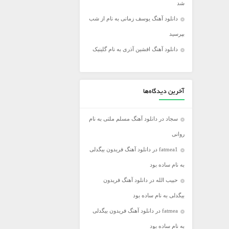
شد
فریدون آسرایی
دانلود آهنگ یوسف زمانی به نام از شب
کامران مولایی
بپرسید
مازیار فلاحی
دانلود آهنگ افشین آذری به نام گلینیک
مجید اخشابی
مجید خراطها
محسن ابراهیم زاده
آخرین دیدگاه‌ها
محسن چاووشی
سجاد
در
دانلود آهنگ مسلم ملتی به نام
محسن یگانه
روانی
محمد رضا گلزار
fatmea1
در
دانلود آهنگ فریدون بیگدلی
محمد علیزاده
به نام ساده بود
مرتضی اشرفی
حبیب الله
در
دانلود آهنگ فریدون
مرتضی سرمدی
بیگدلی به نام ساده بود
مهدی جهانی
fatmea
در
دانلود آهنگ فریدون بیگدلی
مهدی یغمایی
به نام ساده بود
میثم ابراهیمی