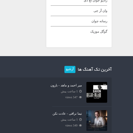
رادیو جوان
اچ دی
وان آر جی
رسانه جوان
گوگل موزیک
آخرین تک آهنگ ها
آرشیو
میر احمد و ماهد - بارون
1 ساعت پیش
547 views
نیما نراقی - عادت نکن
1 ساعت پیش
549 views