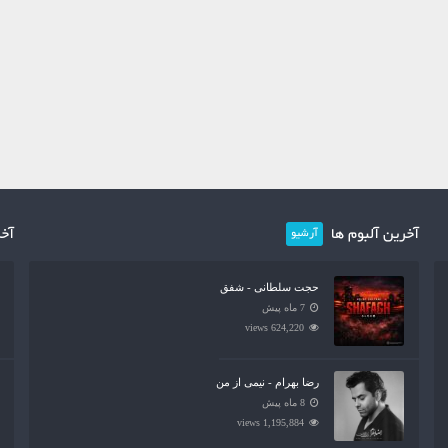
آخرین آلبوم ها
آخر
آرشیو
حجت سلطانی - شفق
7 ماه پیش
624,220 views
رضا بهرام - نیمی از من
8 ماه پیش
1,195,884 views