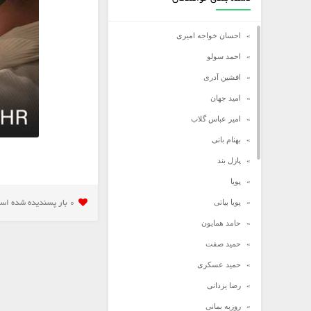
احسان خواجه امیری
احمد سولو
افشین آدری
امید جهان
امیر عباس گلاب
بهنام بانی
پازل بند
پویا
پویا بیاتی
0 بار پسنديده شده است
حامد همایون
حمید صفت
حمید عسکری
رضا یزدانی
روزبه بمانی