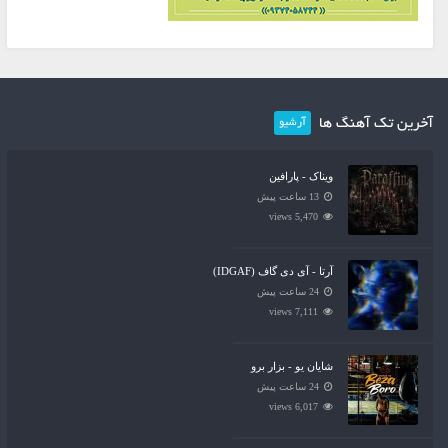
آخرین تک آهنگ ها
آرشیو
ویناک - پارافین
13 ساعت پیش
5,470 views
آرتا - آی دی گاف (IDGAF)
24 ساعت پیش
7,111 views
شایان یو - بزار برو
24 ساعت پیش
6,017 views