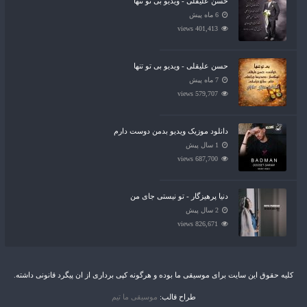
حسن علیقلی - ویدیو بی تو تنها
6 ماه پیش
401,413 views
حسن علیقلی - ویدیو بی تو تنها
7 ماه پیش
579,707 views
دانلود موزیک ویدیو بدمن دوست دارم
1 سال پیش
687,700 views
دنیا پرهیزگار - تو نیستی جای من
2 سال پیش
826,671 views
کلیه حقوق این سایت برای موسیقی ما بوده و هرگونه کپی برداری از ان پیگرد قانونی داشته.
طراح قالب:
موسیقی ما تیم