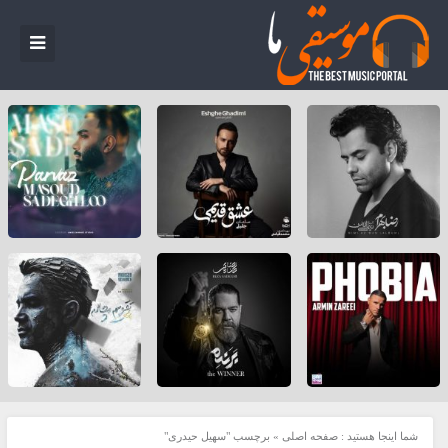
شما اینجا هستید :
صفحه اصلی
»
برچسب "سهیل حیدری"