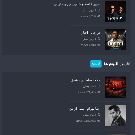
سپهر خلسه و شاهین میری - تراپی
1 روز پیش
8,206 views
دورچی - اجبار
1 روز پیش
6,018 views
آخرین آلبوم ها
آرشیو
حجت سلطانی - شفق
7 ماه پیش
621,485 views
رضا بهرام - نیمی از من
8 ماه پیش
1,192,055 views