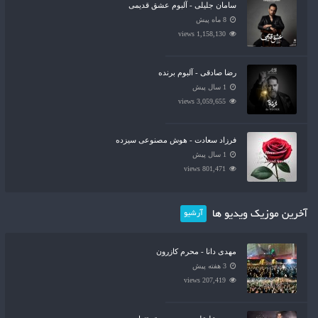
سامان جلیلی - آلبوم عشق قدیمی
8 ماه پیش
1,158,130 views
رضا صادقی - آلبوم برنده
1 سال پیش
3,059,655 views
فرزاد سعادت - هوش مصنوعی سیزده
1 سال پیش
801,471 views
آخرین موزیک ویدیو ها
آرشیو
مهدی دانا - محرم کازرون
3 هفته پیش
207,419 views