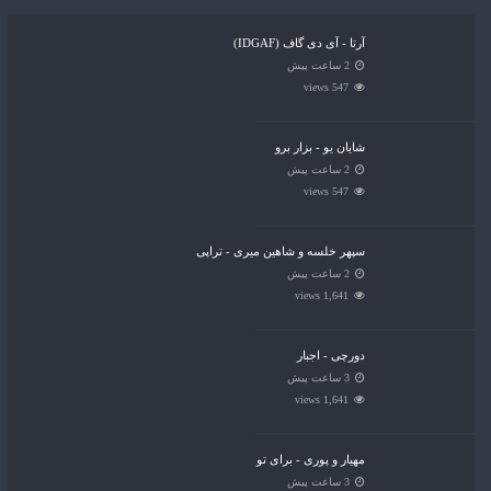
آرتا - آی دی گاف (IDGAF)
2 ساعت پیش
547 views
شایان یو - بزار برو
2 ساعت پیش
547 views
سپهر خلسه و شاهین میری - تراپی
2 ساعت پیش
1,641 views
دورچی - اجبار
3 ساعت پیش
1,641 views
مهیار و پوری - برای تو
3 ساعت پیش