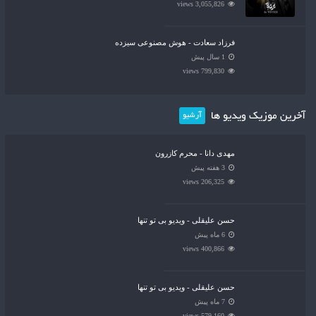
3,055,826 views
فرزاد سعادت - هوش مصنوعی سیزده
1 سال پیش
799,830 views
آخرین موزیک ویدیو ها
آرشیو
مهدی دانا - محرم کازرون
3 هفته پیش
206,325 views
حسن علیقلی - ویدیو بی تو تنها
6 ماه پیش
400,866 views
حسن علیقلی - ویدیو بی تو تنها
7 ماه پیش
579,160 views