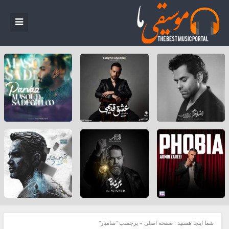
شما اینجا هستید :
صفحه اصلی
»
برچسب "سامیار"