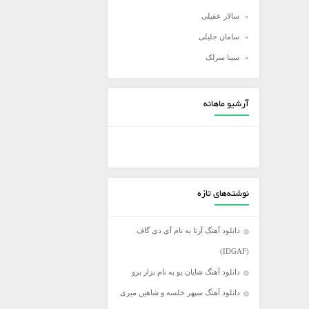
سالار عقیلی
سامان جلیلی
سینا سرلک
شادمهر عقیلی
شهاب مظفری
آرشیو ماهانه
علی زند وکیلی
علی عبدالمالکی
علی لهراسبی
علی یاسینی
نوشته‌های تازه
علیرضا روزگار
علیرضا طلیسچی
دانلود آهنگ آرتا به نام آی دی گاف
عماد
(IDGAF)
عماد طالب زاده
دانلود آهنگ شایان یو به نام بزار برو
فرزاد فرخ
دانلود آهنگ سپهر خلسه و شاهین میری
فرزاد فرزین