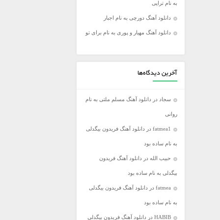
به نام تراپی
فریدون آسرایی
دانلود آهنگ دورچی به نام اجبار
کامران مولایی
دانلود آهنگ مهیار و پوری به نام برای تو
مازیار فلاحی
مجید اخشابی
مجید خراطها
آخرین دیدگاه‌ها
محسن ابراهیم زاده
سجاد
در
دانلود آهنگ مسلم ملتی به نام
محسن چاووشی
روانی
محسن یگانه
fatmea1
در
دانلود آهنگ فریدون بیگدلی
محمد رضا گلزار
به نام ساده بود
محمد علیزاده
حبیب الله
در
دانلود آهنگ فریدون
مرتضی اشرفی
بیگدلی به نام ساده بود
مرتضی سرمدی
fatmea
در
دانلود آهنگ فریدون بیگدلی
مهدی جهانی
به نام ساده بود
مهدی یغمایی
HABIB
در
دانلود آهنگ فریدون بیگدلی
میثم ابراهیمی