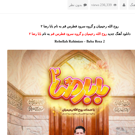
هنگ
236,339 views
بدون نظر
روح الله رحیمیان و گروه سرود فطرس قم به نام بابا رضا ۲
دانلود آهنگ جدید
روح الله رحیمیان و گروه سرود فطرس قم
به نام
بابا رضا ۲
Rohollah Rahimian – Baba Reza 2