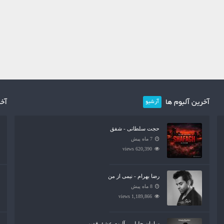
آخرین آلبوم ها
آخر
آرشیو
حجت سلطانی - شفق
7 ماه پیش
620,390 views
رضا بهرام - نیمی از من
8 ماه پیش
1,189,866 views
سامان جلیلی - آلبوم عشق قدیمی