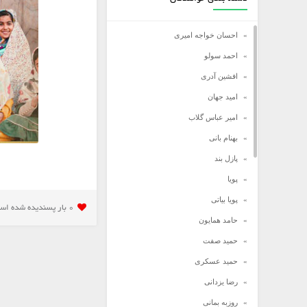
احسان خواجه امیری
احمد سولو
افشین آدری
امید جهان
امیر عباس گلاب
بهنام بانی
پازل بند
پویا
پویا بیاتی
0 بار پسنديده شده است
حامد همایون
حمید صفت
حمید عسکری
رضا یزدانی
روزبه بمانی