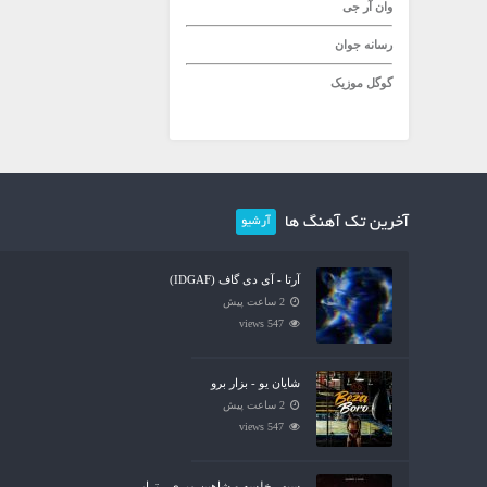
وان آر جی
رسانه جوان
گوگل موزیک
آخرین تک آهنگ ها
آرشیو
آرتا - آی دی گاف (IDGAF)
2 ساعت پیش
547 views
شایان یو - بزار برو
2 ساعت پیش
547 views
سپهر خلسه و شاهین میری - تراپی