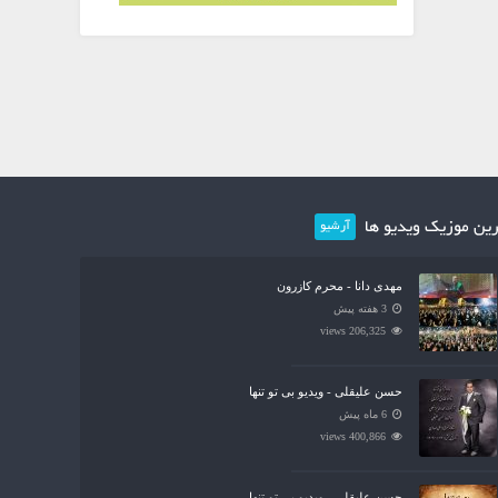
ین موزیک ویدیو ها
آرشیو
مهدی دانا - محرم کازرون
3 هفته پیش
206,325 views
حسن علیقلی - ویدیو بی تو تنها
6 ماه پیش
400,866 views
حسن علیقلی - ویدیو بی تو تنها