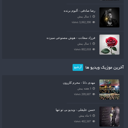
رضا صادقی - آلبوم برنده
1 سال پیش
3,062,390 views
فرزاد سعادت - هوش مصنوعی سیزده
1 سال پیش
802,018 views
آخرین موزیک ویدیو ها
آرشیو
مهدی دانا - محرم کازرون
3 هفته پیش
209,607 views
حسن علیقلی - ویدیو بی تو تنها
6 ماه پیش
402,507 views