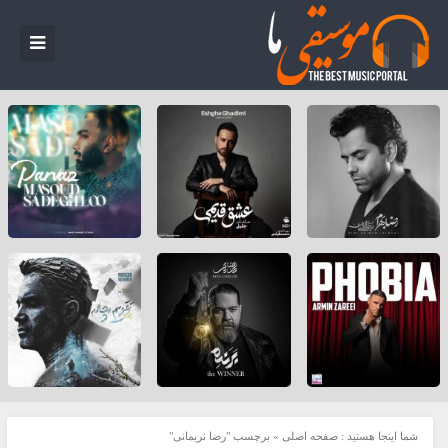
شما اینجا هستید :
صفحه اصلی
»
برچسب "رضا نریمانی"