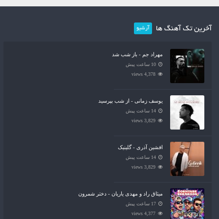
آخرین تک آهنگ ها
آرشیو
مهراد جم - باز شب شد
10 ساعت پیش
4,378 views
یوسف زمانی - از شب بپرسید
14 ساعت پیش
3,829 views
افشین آذری - گلینیک
14 ساعت پیش
3,829 views
میثاق راد و مهدی یاریان - دختر شمرون
17 ساعت پیش
4,377 views