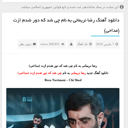
این سایت در ستاد ساماندهی ثبت شده و تابع قوانین جمهوری اسلامی میباشد
دانلود آهنگ رضا نریمانی به نام چی شد که دور شدم ازت
(مداحی)
7 مارس 2024
تک آهنگ
288,851 views
بدون نظر
رضا نریمانی به نام چی شد که دور شدم ازت (مداحی)
دانلود آهنگ جدید
رضا نریمانی
به نام
چی شد که دور شدم ازت (مداحی)
Reza Narimani – Chi Shod