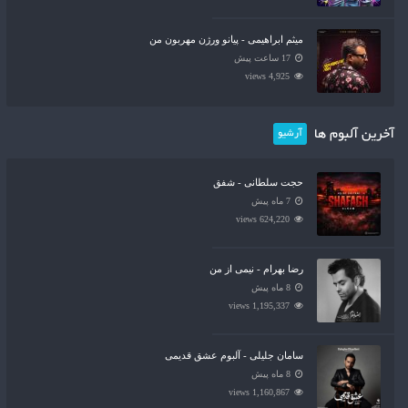
میثم ابراهیمی - پیانو ورژن مهربون من
17 ساعت پیش
4,925 views
آخرین آلبوم ها
آرشیو
حجت سلطانی - شفق
7 ماه پیش
624,220 views
رضا بهرام - نیمی از من
8 ماه پیش
1,195,337 views
سامان جلیلی - آلبوم عشق قدیمی
8 ماه پیش
1,160,867 views