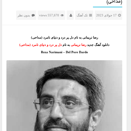
(مداحی)
17 جولای 2023
تک آهنگ
557,670 views
بدون نظر
رضا نریمانی به نام دل پر درد و دنیای نامرد (مداحی)
دانلود آهنگ جدید
رضا نریمانی
به نام
دل پر درد و دنیای نامرد (مداحی)
Reza Narimani – Del Pore Dardo