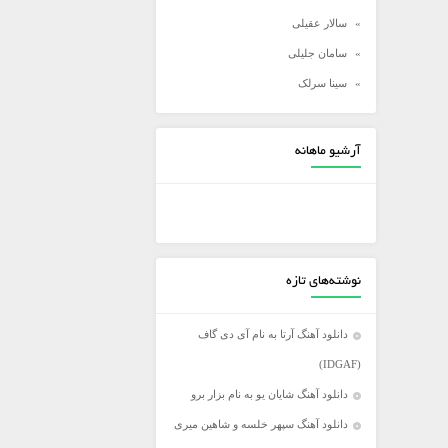
سالار عقیلی
سامان جلیلی
سینا سرلک
شادمهر عقیلی
شهاب مظفری
آرشیو ماهانه
علی زند وکیلی
علی عبدالمالکی
علی لهراسبی
علی یاسینی
نوشته‌های تازه
علیرضا روزگار
علیرضا طلیسچی
دانلود آهنگ آرتا به نام آی دی گاف
عماد
(IDGAF)
عماد طالب زاده
دانلود آهنگ شایان یو به نام بزار برو
فرزاد فرخ
دانلود آهنگ سپهر خلسه و شاهین میری
فرزاد فرزین