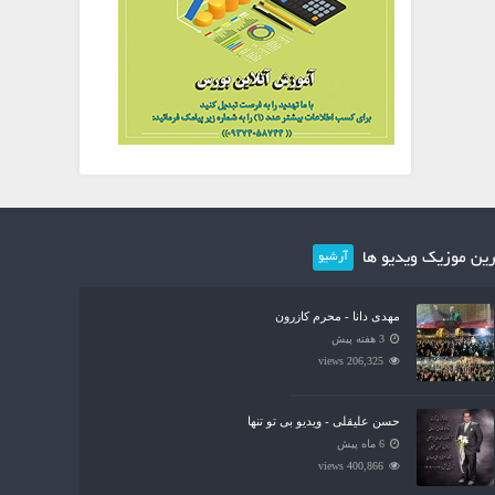
ین موزیک ویدیو ها
آرشیو
مهدی دانا - محرم کازرون
3 هفته پیش
206,325 views
حسن علیقلی - ویدیو بی تو تنها
6 ماه پیش
400,866 views