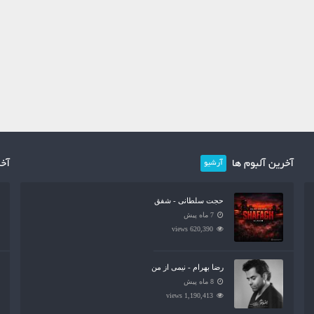
آخرین آلبوم ها
آخر
آرشیو
حجت سلطانی - شفق
7 ماه پیش
620,390 views
رضا بهرام - نیمی از من
8 ماه پیش
1,190,413 views