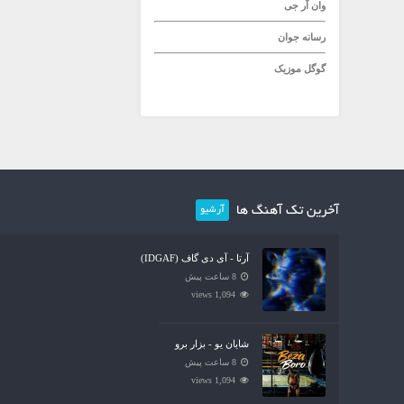
وان آر جی
رسانه جوان
گوگل موزیک
آخرین تک آهنگ ها
آرشیو
آرتا - آی دی گاف (IDGAF)
8 ساعت پیش
1,094 views
شایان یو - بزار برو
8 ساعت پیش
1,094 views