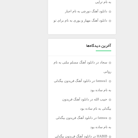
به نام تراپی
فریدون آسرایی
دانلود آهنگ دورچی به نام اجبار
کامران مولایی
دانلود آهنگ مهیار و پوری به نام برای تو
مازیار فلاحی
مجید اخشابی
مجید خراطها
آخرین دیدگاه‌ها
محسن ابراهیم زاده
سجاد
در
دانلود آهنگ مسلم ملتی به نام
محسن چاووشی
روانی
محسن یگانه
fatmea1
در
دانلود آهنگ فریدون بیگدلی
محمد رضا گلزار
به نام ساده بود
محمد علیزاده
حبیب الله
در
دانلود آهنگ فریدون
مرتضی اشرفی
بیگدلی به نام ساده بود
مرتضی سرمدی
fatmea
در
دانلود آهنگ فریدون بیگدلی
مهدی جهانی
به نام ساده بود
مهدی یغمایی
HABIB
در
دانلود آهنگ فریدون بیگدلی
میثم ابراهیمی