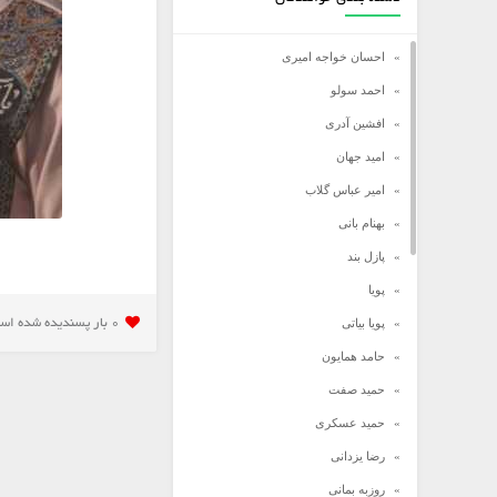
احسان خواجه امیری
احمد سولو
افشین آدری
امید جهان
امیر عباس گلاب
بهنام بانی
پازل بند
پویا
پویا بیاتی
0 بار پسنديده شده است
حامد همایون
حمید صفت
حمید عسکری
رضا یزدانی
روزبه بمانی