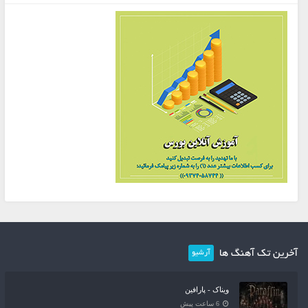
آخرین تک آهنگ ها
آرشیو
ویناک - پارافین
6 ساعت پیش