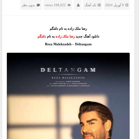
9 آوریل 2024
تک آهنگ
198,022 views
بدون نظر
رضا ملک زاده به نام دلتنگم
دانلود آهنگ جدید
رضا ملک زاده
به نام
دلتنگم
Reza Malekzadeh – Deltangam