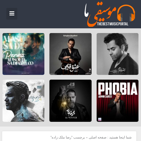
شما اینجا هستید :
صفحه اصلی
»
برچسب "رضا ملک زاده"