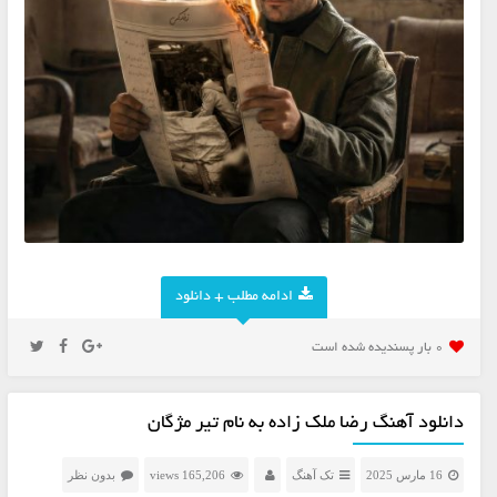
ادامه مطلب + دانلود
0 بار پسنديده شده است
دانلود آهنگ رضا ملک زاده به نام تیر مژگان
16 مارس 2025
تک آهنگ
165,206 views
بدون نظر