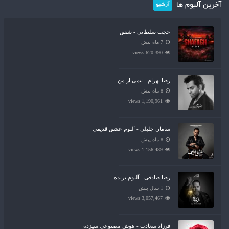
آخرین آلبوم ها
آرشیو
حجت سلطانی - شفق
7 ماه پیش
620,390 views
رضا بهرام - نیمی از من
8 ماه پیش
1,190,961 views
سامان جلیلی - آلبوم عشق قدیمی
8 ماه پیش
1,156,489 views
رضا صادقی - آلبوم برنده
1 سال پیش
3,057,467 views
فرزاد سعادت - هوش مصنوعی سیزده