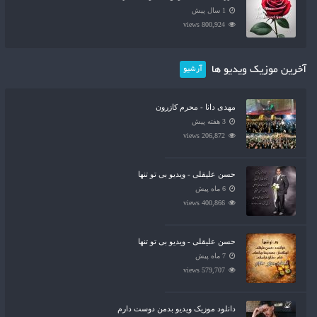
1 سال پیش
800,924 views
آخرین موزیک ویدیو ها
آرشیو
مهدی دانا - محرم کازرون
3 هفته پیش
206,872 views
حسن علیقلی - ویدیو بی تو تنها
6 ماه پیش
400,866 views
حسن علیقلی - ویدیو بی تو تنها
7 ماه پیش
579,707 views
دانلود موزیک ویدیو بدمن دوست دارم