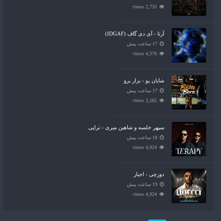
2,735 views
آرتا - آی دی گاف (IDGAF)
17 ساعت پیش
4,376 views
شایان یو - بزار برو
17 ساعت پیش
3,282 views
سپهر خلسه و شاهین میری - تراپی
18 ساعت پیش
4,924 views
دورچی - اجبار
19 ساعت پیش
4,924 views