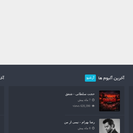
آخرین آلبوم ها
آخر
آرشیو
حجت سلطانی - شفق
7 ماه پیش
620,390 views
رضا بهرام - نیمی از من
8 ماه پیش