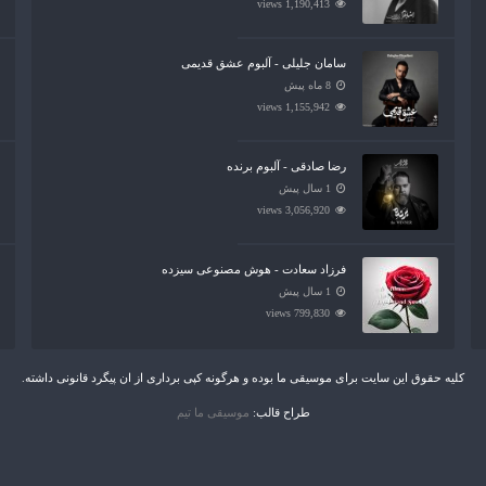
1,190,413 views
سامان جلیلی - آلبوم عشق قدیمی
8 ماه پیش
1,155,942 views
رضا صادقی - آلبوم برنده
1 سال پیش
3,056,920 views
فرزاد سعادت - هوش مصنوعی سیزده
1 سال پیش
799,830 views
کلیه حقوق این سایت برای موسیقی ما بوده و هرگونه کپی برداری از ان پیگرد قانونی داشته.
طراح قالب:
موسیقی ما تیم