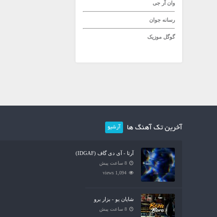
وان آر جی
رسانه جوان
گوگل موزیک
آخرین تک آهنگ ها
آرشیو
آرتا - آی دی گاف (IDGAF)
8 ساعت پیش
1,094 views
شایان یو - بزار برو
8 ساعت پیش