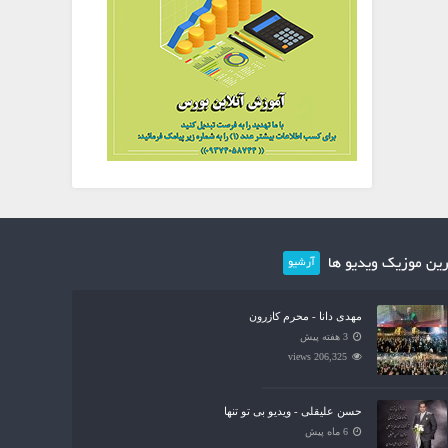
ین موزیک ویدیو ها
آرشیو
مهدی دانا - محرم کازرون
3 هفته پیش
206,325 views
حسن علیقلی - ویدیو بی تو تنها
6 ماه پیش