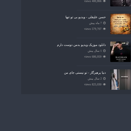
400,866 views
حسن علیقلی - ویدیو بی تو تنها
7 ماه پیش
579,707 views
دانلود موزیک ویدیو بدمن دوست دارم
1 سال پیش
686,059 views
دنیا پرهیزگار - تو نیستی جای من
2 سال پیش
825,030 views