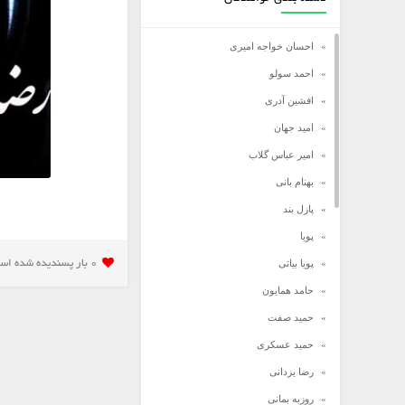
احسان خواجه امیری
احمد سولو
افشین آدری
امید جهان
امیر عباس گلاب
بهنام بانی
پازل بند
پویا
پویا بیاتی
0 بار پسنديده شده است
حامد همایون
حمید صفت
حمید عسکری
رضا یزدانی
روزبه بمانی