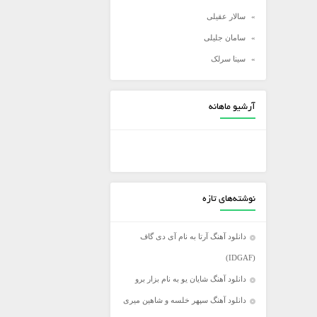
سالار عقیلی
سامان جلیلی
سینا سرلک
شادمهر عقیلی
شهاب مظفری
آرشیو ماهانه
علی زند وکیلی
علی عبدالمالکی
علی لهراسبی
علی یاسینی
نوشته‌های تازه
علیرضا روزگار
علیرضا طلیسچی
دانلود آهنگ آرتا به نام آی دی گاف
عماد
(IDGAF)
عماد طالب زاده
دانلود آهنگ شایان یو به نام بزار برو
فرزاد فرخ
دانلود آهنگ سپهر خلسه و شاهین میری
فرزاد فرزین