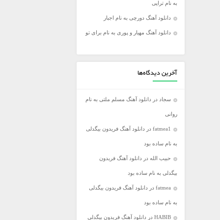
به نام تراپی
فریدون آسرایی
دانلود آهنگ دورچی به نام اجبار
کامران مولایی
دانلود آهنگ مهیار و پوری به نام برای تو
مازیار فلاحی
مجید اخشابی
مجید خراطها
آخرین دیدگاه‌ها
محسن ابراهیم زاده
سجاد
در
دانلود آهنگ مسلم ملتی به نام
محسن چاووشی
روانی
محسن یگانه
fatmea1
در
دانلود آهنگ فریدون بیگدلی
محمد رضا گلزار
به نام ساده بود
محمد علیزاده
حبیب الله
در
دانلود آهنگ فریدون
مرتضی اشرفی
بیگدلی به نام ساده بود
مرتضی سرمدی
fatmea
در
دانلود آهنگ فریدون بیگدلی
مهدی جهانی
به نام ساده بود
مهدی یغمایی
HABIB
در
دانلود آهنگ فریدون بیگدلی
میثم ابراهیمی