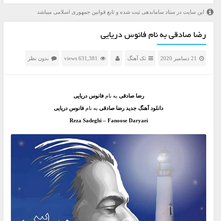
این سایت در ستاد ساماندهی ثبت شده و تابع قوانین جمهوری اسلامی میباشد
رضا صادقی به نام فانوس دریایی
21 دسامبر 2020
تک آهنگ
631,381 views
بدون نظر
رضا صادقی
به نام
فانوس دریایی
دانلود آهنگ جدید رضا صادقی
به نام
فانوس دریایی
Reza Sadeghi – Fanoose Daryaei