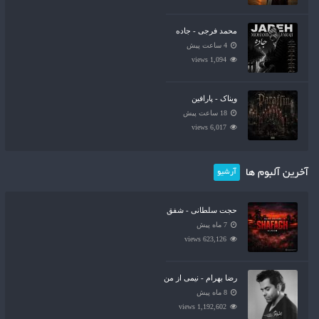
محمد فرجی - جاده
4 ساعت پیش
1,094 views
ویناک - پارافین
18 ساعت پیش
6,017 views
آخرین آلبوم ها
آرشیو
حجت سلطانی - شفق
7 ماه پیش
623,126 views
رضا بهرام - نیمی از من
8 ماه پیش
1,192,602 views