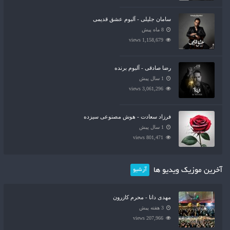
سامان جلیلی - آلبوم عشق قدیمی
8 ماه پیش
1,158,679 views
رضا صادقی - آلبوم برنده
1 سال پیش
3,061,296 views
فرزاد سعادت - هوش مصنوعی سیزده
1 سال پیش
801,471 views
آخرین موزیک ویدیو ها
آرشیو
مهدی دانا - محرم کازرون
3 هفته پیش
207,966 views