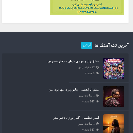
آخرین تک آهنگ ها
آرشیو
میثاق راد و مهدی یاریان - دختر شمرون
22 دقیقه پیش
0 views
میثم ابراهیمی - پیانو ورژن مهربون من
1 ساعت پیش
547 views
امیر عظیمی - گیتار ورژن دختر بندر
1 ساعت پیش
547 views