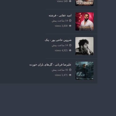
549 views
امید عقابی - فرشته
14 ساعت پیش
3,830 views
شروین حاجی پور - پتک
14 ساعت پیش
4,925 views
علیرضا قربانی - گل‌های باران خورده
16 ساعت پیش
5,471 views