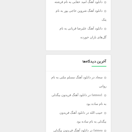
دانلود آهنگ امید عقابی به نام فرشته
فریدون آسرایی
دانلود آهنگ شروین حاجی پور به نام
کامران مولایی
پتک
مازیار فلاحی
دانلود آهنگ علیرضا قربانی به نام
مجید اخشابی
گل‌های باران خورده
مجید خراطها
محسن ابراهیم زاده
محسن چاووشی
آخرین دیدگاه‌ها
محسن یگانه
سجاد
در
دانلود آهنگ مسلم ملتی به نام
محمد رضا گلزار
روانی
محمد علیزاده
fatmea1
در
دانلود آهنگ فریدون بیگدلی
مرتضی اشرفی
به نام ساده بود
مرتضی سرمدی
حبیب الله
در
دانلود آهنگ فریدون
مهدی جهانی
بیگدلی به نام ساده بود
مهدی یغمایی
fatmea
در
دانلود آهنگ فریدون بیگدلی
میثم ابراهیمی