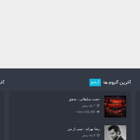
آخرین آلبوم ها
آخر
آرشیو
حجت سلطانی - شفق
7 ماه پیش
626,408 views
رضا بهرام - نیمی از من
8 ماه پیش