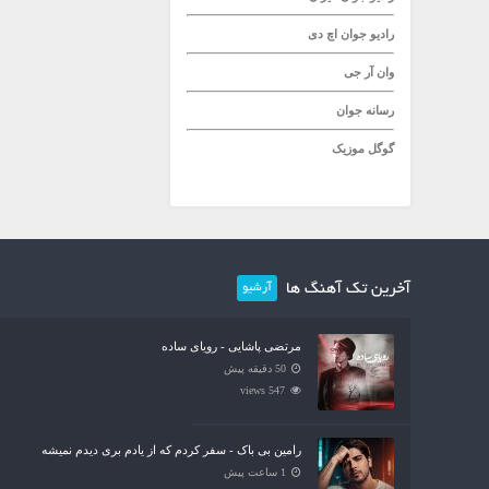
رادیو جوان
اچ دی
وان آر جی
رسانه جوان
گوگل موزیک
آخرین تک آهنگ ها
آرشیو
مرتضی پاشایی - رویای ساده
50 دقیقه پیش
547 views
رامین بی باک - سفر کردم که از یادم بری دیدم نمیشه
1 ساعت پیش