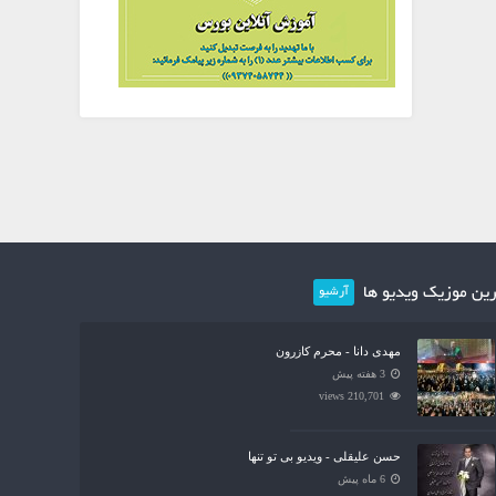
ین موزیک ویدیو ها
آرشیو
مهدی دانا - محرم کازرون
3 هفته پیش
210,701 views
حسن علیقلی - ویدیو بی تو تنها
6 ماه پیش