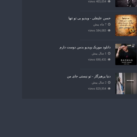
403,054 views
حسن علیقلی - ویدیو بی تو تنها
7 ماه پیش
584,083 views
دانلود موزیک ویدیو بدمن دوست دارم
1 سال پیش
690,435 views
دنیا پرهیزگار - تو نیستی جای من
2 سال پیش
829,954 views