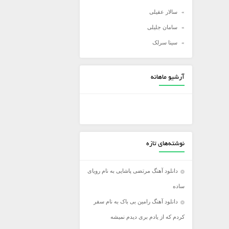
سالار عقیلی
سامان جلیلی
سینا سرلک
شادمهر عقیلی
شهاب مظفری
آرشیو ماهانه
علی زند وکیلی
علی عبدالمالکی
علی لهراسبی
علی یاسینی
نوشته‌های تازه
علیرضا روزگار
علیرضا طلیسچی
دانلود آهنگ مرتضی پاشایی به نام رویای
عماد
ساده
عماد طالب زاده
دانلود آهنگ رامین بی باک به نام سفر
فرزاد فرخ
کردم که از یادم بری دیدم نمیشه
فرزاد فرزین