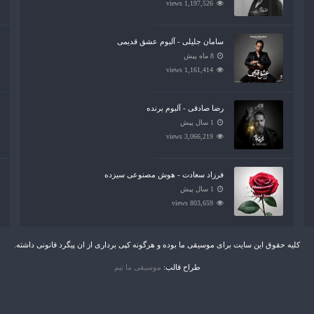
1,197,526 views
سامان جلیلی - آلبوم عشق قدیمی
8 ماه پیش
1,161,414 views
رضا صادقی - آلبوم برنده
1 سال پیش
3,066,219 views
فرزاد سعادت - هوش مصنوعی سیزده
1 سال پیش
803,659 views
کلیه حقوق این سایت برای موسیقی ما بوده و هرگونه کپی برداری از ان پیگرد قانونی داشته.
طراح قالب:
موسیقی ما تیم