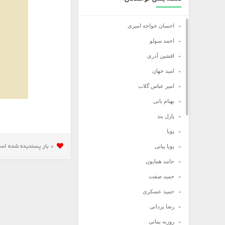
احسان خواجه امیری
احمد سولو
افشین آدری
امید جهان
امیر عباس گلاب
بهنام بانی
پازل بند
پویا
پویا بیاتی
0 بار پسنديده شده است
حامد همایون
حمید صفت
حمید عسکری
رضا یزدانی
روزبه بمانی