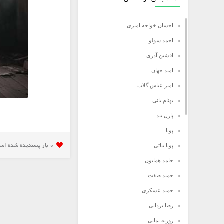
احسان خواجه امیری
احمد سولو
افشین آدری
امید جهان
امیر عباس گلاب
بهنام بانی
پازل بند
پویا
پویا بیاتی
0 بار پسنديده شده است
حامد همایون
حمید صفت
حمید عسکری
رضا یزدانی
روزبه بمانی