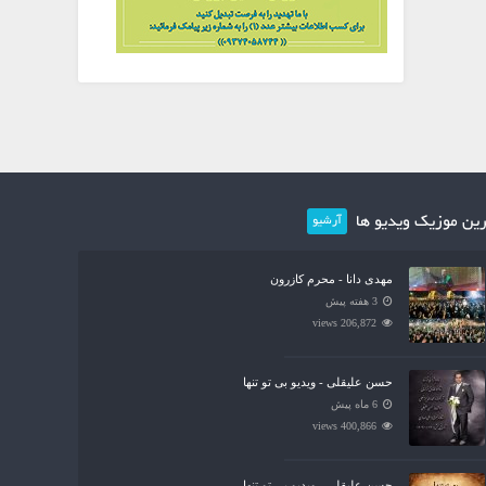
ین موزیک ویدیو ها
آرشیو
مهدی دانا - محرم کازرون
3 هفته پیش
206,872 views
حسن علیقلی - ویدیو بی تو تنها
6 ماه پیش
400,866 views
حسن علیقلی - ویدیو بی تو تنها