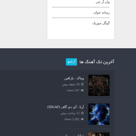
وان آر جی
رسانه جوان
گوگل موزیک
آخرین تک آهنگ ها
آرشیو
ویناک - پارافین
59 دقیقه پیش
547 views
آرتا - آی دی گاف (IDGAF)
12 ساعت پیش
3,282 views
شایان یو - بزار برو