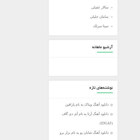
سالار عقیلی
سامان جلیلی
سینا سرلک
شادمهر عقیلی
شهاب مظفری
آرشیو ماهانه
علی زند وکیلی
علی عبدالمالکی
علی لهراسبی
علی یاسینی
نوشته‌های تازه
علیرضا روزگار
علیرضا طلیسچی
دانلود آهنگ ویناک به نام پارافین
عماد
دانلود آهنگ آرتا به نام آی دی گاف
عماد طالب زاده
(IDGAF)
فرزاد فرخ
دانلود آهنگ شایان یو به نام بزار برو
فرزاد فرزین