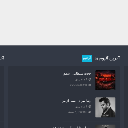
آخرین آلبوم ها
آخر
آرشیو
حجت سلطانی - شفق
7 ماه پیش
620,390 views
رضا بهرام - نیمی از من
8 ماه پیش
1,190,961 views
سامان جلیلی - آلبوم عشق قدیمی