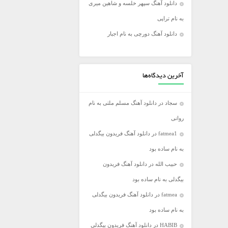
دانلود آهنگ سپهر خلسه و شاهین میری
فریدون آسرایی
به نام تراپی
کامران مولایی
دانلود آهنگ دورچی به نام اجبار
مازیار فلاحی
مجید اخشابی
مجید خراطها
آخرین دیدگاه‌ها
محسن ابراهیم زاده
سجاد
در
دانلود آهنگ مسلم ملتی به نام
محسن چاووشی
روانی
محسن یگانه
fatmea1
در
دانلود آهنگ فریدون بیگدلی
محمد رضا گلزار
به نام ساده بود
محمد علیزاده
حبیب الله
در
دانلود آهنگ فریدون
مرتضی اشرفی
بیگدلی به نام ساده بود
مرتضی سرمدی
fatmea
در
دانلود آهنگ فریدون بیگدلی
مهدی جهانی
به نام ساده بود
مهدی یغمایی
HABIB
در
دانلود آهنگ فریدون بیگدلی
میثم ابراهیمی