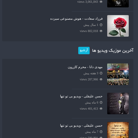
3,061,843 views
فرزاد سعادت - هوش مصنوعی سیزده
1 سال پیش
802,018 views
آخرین موزیک ویدیو ها
آرشیو
مهدی دانا - محرم کازرون
3 هفته پیش
207,966 views
حسن علیقلی - ویدیو بی تو تنها
6 ماه پیش
401,413 views
حسن علیقلی - ویدیو بی تو تنها
7 ماه پیش
580,801 views