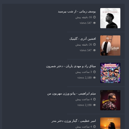
یوسف زمانی - از شب بپرسید
16 دقیقه پیش
547 views
افشین آذری - گلینیک
26 دقیقه پیش
547 views
میثاق راد و مهدی یاریان - دختر شمرون
3 ساعت پیش
2,189 views
میثم ابراهیمی - پیانو ورژن مهربون من
4 ساعت پیش
2,190 views
امیر عظیمی - گیتار ورژن دختر بندر
4 ساعت پیش