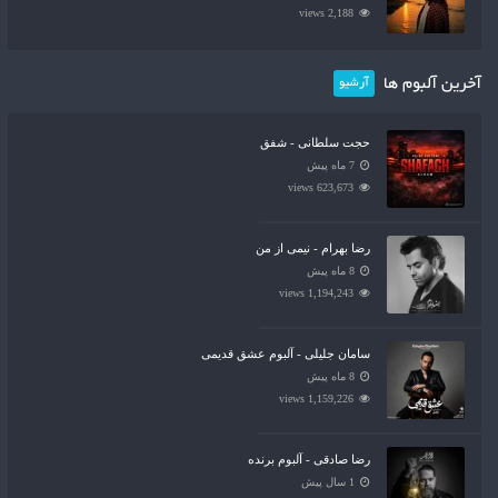
2,188 views
آخرین آلبوم ها
آرشیو
حجت سلطانی - شفق
7 ماه پیش
623,673 views
رضا بهرام - نیمی از من
8 ماه پیش
1,194,243 views
سامان جلیلی - آلبوم عشق قدیمی
8 ماه پیش
1,159,226 views
رضا صادقی - آلبوم برنده
1 سال پیش