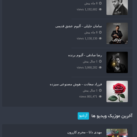
8 ماه پیش
1,192,602 views
سامان جلیلی - آلبوم عشق قدیمی
8 ماه پیش
1,158,130 views
رضا صادقی - آلبوم برنده
1 سال پیش
3,060,202 views
فرزاد سعادت - هوش مصنوعی سیزده
1 سال پیش
801,471 views
آخرین موزیک ویدیو ها
آرشیو
مهدی دانا - محرم کازرون