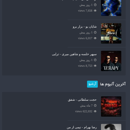
1 روز پیش
7,658 views
شایان یو - بزار برو
1 روز پیش
6,017 views
سپهر خلسه و شاهین میری - تراپی
1 روز پیش
8,753 views
آخرین آلبوم ها
آرشیو
حجت سلطانی - شفق
7 ماه پیش
622,032 views
رضا بهرام - نیمی از من