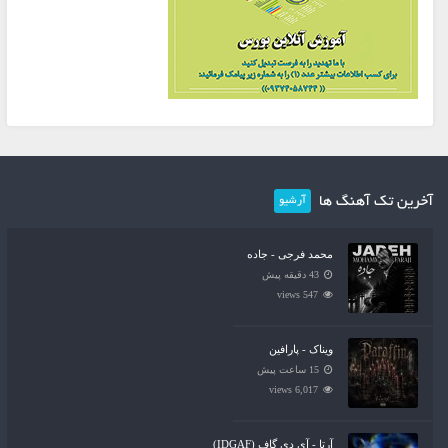
آخرین تک آهنگ ها
آرشیو
محمد فرجی - جاده
43 دقیقه پیش
547 views
ویناک - پارافین
15 ساعت پیش
6,017 views
آرتا - آی دی گاف (IDGAF)