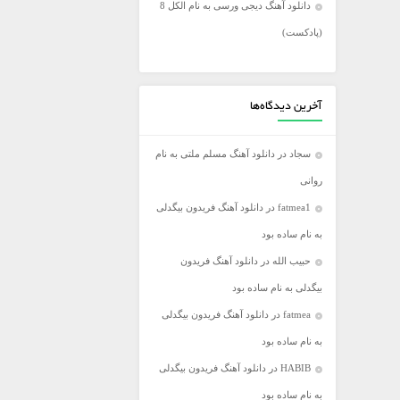
دانلود آهنگ دیجی ورسی به نام الکل 8
فریدون آسرایی
(پادکست)
کامران مولایی
مازیار فلاحی
مجید اخشابی
آخرین دیدگاه‌ها
مجید خراطها
سجاد
در
دانلود آهنگ مسلم ملتی به نام
محسن ابراهیم زاده
روانی
محسن چاووشی
fatmea1
در
دانلود آهنگ فریدون بیگدلی
محسن یگانه
به نام ساده بود
محمد رضا گلزار
حبیب الله
در
دانلود آهنگ فریدون
محمد علیزاده
بیگدلی به نام ساده بود
مرتضی اشرفی
fatmea
در
دانلود آهنگ فریدون بیگدلی
مرتضی سرمدی
به نام ساده بود
مهدی جهانی
HABIB
در
دانلود آهنگ فریدون بیگدلی
مهدی یغمایی
به نام ساده بود
میثم ابراهیمی