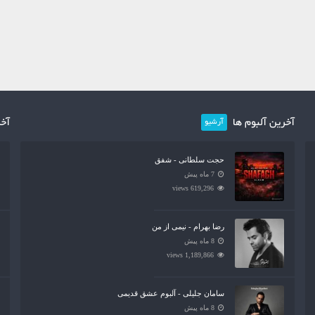
آخرین آلبوم ها
آخر
آرشیو
حجت سلطانی - شفق
7 ماه پیش
619,296 views
رضا بهرام - نیمی از من
8 ماه پیش
1,189,866 views
سامان جلیلی - آلبوم عشق قدیمی
8 ماه پیش