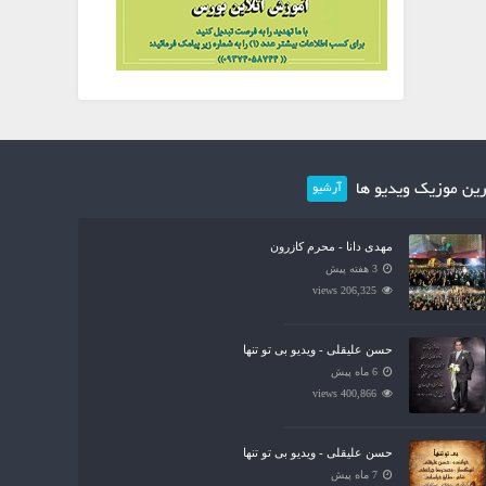
ین موزیک ویدیو ها
آرشیو
مهدی دانا - محرم کازرون
3 هفته پیش
206,325 views
حسن علیقلی - ویدیو بی تو تنها
6 ماه پیش
400,866 views
حسن علیقلی - ویدیو بی تو تنها
7 ماه پیش