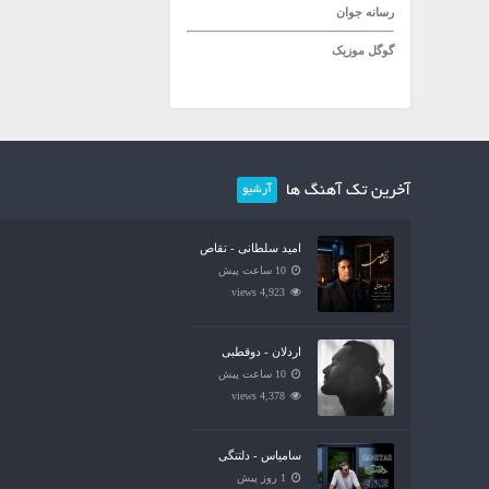
رسانه جوان
گوگل موزیک
آخرین تک آهنگ ها
آرشیو
امید سلطانی - تقاص
10 ساعت پیش
4,923 views
اردلان - دوقطبی
10 ساعت پیش
4,378 views
سامیاس - دلتنگی
1 روز پیش