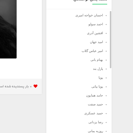
احسان خواجه امیری
احمد سولو
افشین آدری
امید جهان
امیر عباس گلاب
بهنام بانی
پازل بند
پویا
پویا بیاتی
0 بار پسنديده شده است
حامد همایون
حمید صفت
حمید عسکری
رضا یزدانی
روزبه بمانی