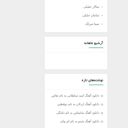
سالار عقیلی
سامان جلیلی
سینا سرلک
شادمهر عقیلی
شهاب مظفری
آرشیو ماهانه
علی زند وکیلی
علی عبدالمالکی
علی لهراسبی
علی یاسینی
نوشته‌های تازه
علیرضا روزگار
علیرضا طلیسچی
دانلود آهنگ امید سلطانی به نام تقاص
عماد
دانلود آهنگ اردلان به نام دوقطبی
عماد طالب زاده
دانلود آهنگ سامیاس به نام دلتنگی
فرزاد فرخ
دانلود آهنگ شدو به نام ای وای
فرزاد فرزین