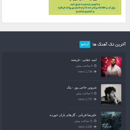
آخرین تک آهنگ ها
آرشیو
امید عقابی - فرشته
9 ساعت پیش
2,736 views
شروین حاجی پور - پتک
9 ساعت پیش
2,737 views
علیرضا قربانی - گل‌های باران خورده
11 ساعت پیش
3,282 views