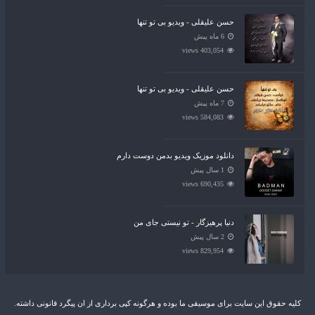
حسن علیقلی - ویدیو بی تو تنها
6 ماه پیش
403,054 views
حسن علیقلی - ویدیو بی تو تنها
7 ماه پیش
584,083 views
دانلود موزیک ویدیو بدمن دوست دارم
1 سال پیش
690,435 views
دنیا پرهیزگار - تو نیستی جای من
2 سال پیش
829,954 views
کلیه حقوق این سایت برای موسیقی ما بوده و هرگونه کپی برداری از ان پیگرد قانونی داشته.