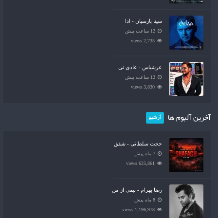
سینا پارسیان - ادا
12 ساعت پیش
2,735 views
عرشیاس - عادی نی
12 ساعت پیش
3,830 views
آخرین آلبوم ها
آرشیو
حجت سلطانی - شفق
7 ماه پیش
625,861 views
رضا بهرام - نیمی از من
8 ماه پیش
1,196,978 views