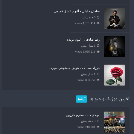
سامان جلیلی - آلبوم عشق قدیمی
8 ماه پیش
1,161,414 views
رضا صادقی - آلبوم برنده
1 سال پیش
3,066,219 views
فرزاد سعادت - هوش مصنوعی سیزده
1 سال پیش
803,659 views
آخرین موزیک ویدیو ها
آرشیو
مهدی دانا - محرم کازرون
3 هفته پیش
210,701 views