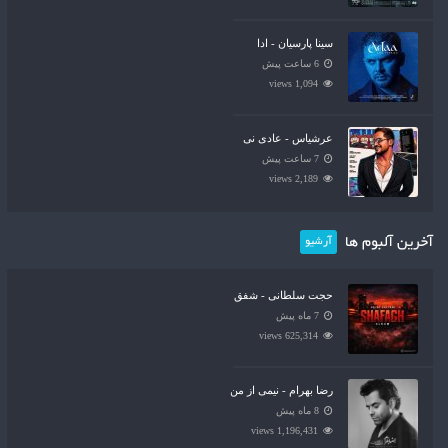
سینا پارسیان - ادا
6 ساعت پیش
1,094 views
عرشیاس - عادی نی
7 ساعت پیش
2,189 views
آخرین آلبوم ها
آرشیو
حجت سلطانی - شفق
7 ماه پیش
625,314 views
رضا بهرام - نیمی از من
8 ماه پیش
1,196,431 views