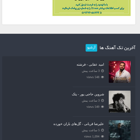
آخرین تک آهنگ ها
آرشیو
امید عقابی - فرشته
3 ساعت پیش
548 views
شروین حاجی پور - پتک
3 ساعت پیش
549 views
علیرضا قربانی - گل‌های باران خورده
5 ساعت پیش
1,094 views