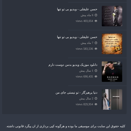
حسن علیقلی - ویدیو بی تو تنها
6 ماه پیش
403,054 views
حسن علیقلی - ویدیو بی تو تنها
7 ماه پیش
583,536 views
دانلود موزیک ویدیو بدمن دوست دارم
1 سال پیش
690,435 views
دنیا پرهیزگار - تو نیستی جای من
2 سال پیش
829,954 views
کلیه حقوق این سایت برای موسیقی ما بوده و هرگونه کپی برداری از ان پیگرد قانونی داشته.