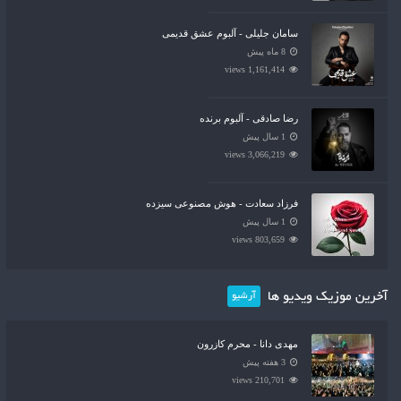
سامان جلیلی - آلبوم عشق قدیمی
8 ماه پیش
1,161,414 views
رضا صادقی - آلبوم برنده
1 سال پیش
3,066,219 views
فرزاد سعادت - هوش مصنوعی سیزده
1 سال پیش
803,659 views
آخرین موزیک ویدیو ها
آرشیو
مهدی دانا - محرم کازرون
3 هفته پیش
210,701 views