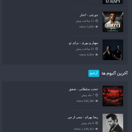
دورچی - اجبار
11 ساعت پیش
3,830 views
مهیار و پوری - برای تو
11 ساعت پیش
4,924 views
آخرین آلبوم ها
آرشیو
حجت سلطانی - شفق
7 ماه پیش
620,390 views
رضا بهرام - نیمی از من
8 ماه پیش
1,190,413 views