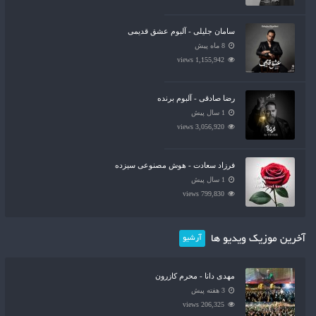
سامان جلیلی - آلبوم عشق قدیمی
8 ماه پیش
1,155,942 views
رضا صادقی - آلبوم برنده
1 سال پیش
3,056,920 views
فرزاد سعادت - هوش مصنوعی سیزده
1 سال پیش
799,830 views
آخرین موزیک ویدیو ها
آرشیو
مهدی دانا - محرم کازرون
3 هفته پیش
206,325 views