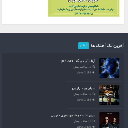
آخرین تک آهنگ ها
آرشیو
آرتا - آی دی گاف (IDGAF)
10 ساعت پیش
2,188 views
شایان یو - بزار برو
10 ساعت پیش
2,188 views
سپهر خلسه و شاهین میری - تراپی
10 ساعت پیش
3,830 views