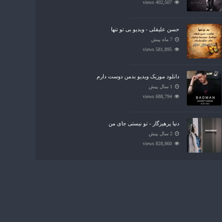
402,507 views
حسن علیقلی - ویدیو بی تو تنها
7 ماه پیش
581,895 views
دانلود موزیک ویدیو بدمن دوست دارم
1 سال پیش
688,794 views
دنیا پرهیزگار - تو نیستی جای من
2 سال پیش
828,860 views