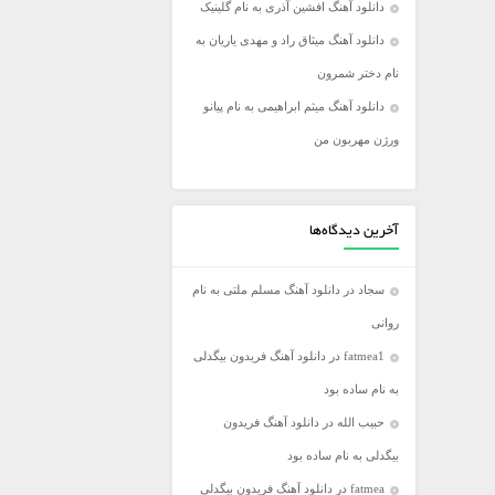
دانلود آهنگ افشین آذری به نام گلینیک
فریدون آسرایی
دانلود آهنگ میثاق راد و مهدی یاریان به
کامران مولایی
نام دختر شمرون
مازیار فلاحی
دانلود آهنگ میثم ابراهیمی به نام پیانو
مجید اخشابی
ورژن مهربون من
مجید خراطها
محسن ابراهیم زاده
محسن چاووشی
آخرین دیدگاه‌ها
محسن یگانه
سجاد
در
دانلود آهنگ مسلم ملتی به نام
محمد رضا گلزار
روانی
محمد علیزاده
fatmea1
در
دانلود آهنگ فریدون بیگدلی
مرتضی اشرفی
به نام ساده بود
مرتضی سرمدی
حبیب الله
در
دانلود آهنگ فریدون
مهدی جهانی
بیگدلی به نام ساده بود
مهدی یغمایی
fatmea
در
دانلود آهنگ فریدون بیگدلی
میثم ابراهیمی