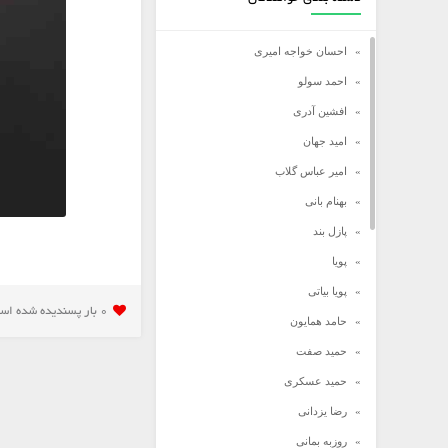
احسان خواجه امیری
احمد سولو
افشین آدری
امید جهان
امیر عباس گلاب
بهنام بانی
پازل بند
پویا
پویا بیاتی
0 بار پسنديده شده است
حامد همایون
حمید صفت
حمید عسکری
رضا یزدانی
روزبه بمانی