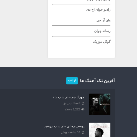
رادیو جوان
اچ دی
وان آر جی
رسانه جوان
گوگل موزیک
آخرین تک آهنگ ها
آرشیو
مهراد جم - باز شب شد
6 ساعت پیش
3,282 views
یوسف زمانی - از شب بپرسید
10 ساعت پیش