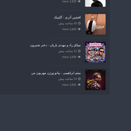
3,829 views
افشین آذری - گلینیک
10 ساعت پیش
3,829 views
میثاق راد و مهدی یاریان - دختر شمرون
13 ساعت پیش
3,830 views
میثم ابراهیمی - پیانو ورژن مهربون من
14 ساعت پیش
3,831 views