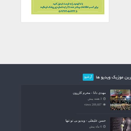
ین موزیک ویدیو ها
آرشیو
مهدی دانا - محرم کازرون
3 هفته پیش
209,607 views
حسن علیقلی - ویدیو بی تو تنها
6 ماه پیش