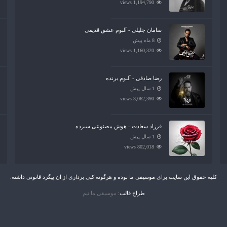
1,194,790 views
سامان جلیلی - آلبوم عشق قدیمی
8 ماه پیش
1,160,320 views
رضا صادقی - آلبوم برنده
1 سال پیش
3,062,390 views
فرزاد سعادت - هوش مصنوعی سیزده
1 سال پیش
802,018 views
کلیه حقوق این سایت برای موسیقی ما بوده و هرگونه کپی برداری از ان پیگرد قانونی داشته.
طراح قالب:
موسیقی ما تیم