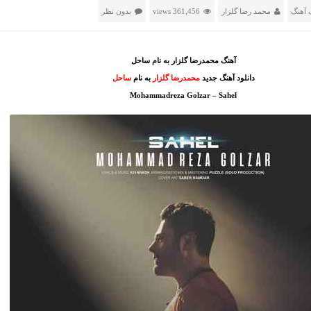
 آهنگ
محمد رضا گلزار
361,456 views
بدون نظر
آهنگ محمدرضا گلزار به نام ساحل
دانلود آهنگ جدید
محمدرضا گلزار
به نام
ساحل
Mohammadreza Golzar – Sahel