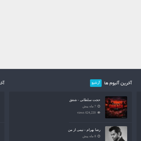
آخرین آلبوم ها
آخر
آرشیو
حجت سلطانی - شفق
7 ماه پیش
624,220 views
رضا بهرام - نیمی از من
8 ماه پیش