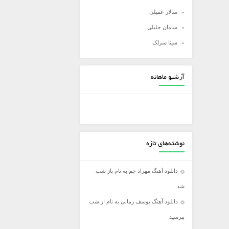
سالار عقیلی
سامان جلیلی
سینا سرلک
شادمهر عقیلی
شهاب مظفری
آرشیو ماهانه
علی زند وکیلی
علی عبدالمالکی
علی لهراسبی
علی یاسینی
نوشته‌های تازه
علیرضا روزگار
علیرضا طلیسچی
دانلود آهنگ مهراد جم به نام باز شب
عماد
شد
عماد طالب زاده
دانلود آهنگ یوسف زمانی به نام از شب
فرزاد فرخ
بپرسید
فرزاد فرزین